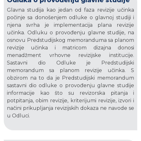
Odluka o provođenju glavne studije
Glavna studija kao jedan od faza revizije učinka
počinje sa donošenjem odluke o glavnoj studiji i
njena svrha je implementacija plana revizije
učinka. Odluku o provođenju glavne studije, na
osnovu Predstudijskog memoranduma sa planom
revizije učinka i matricom dizajna donosi
menadžment vrhovne revizijske institucije.
Sastavni dio Odluke je Predstudijski
memorandum sa planom revizije učinka. S
obzirom na to da je Predstudijski memorandum
sastavni dio odluke o provođenju glavne studije
informacije kao što su revizorska pitanja i
potpitanja, obim revizije, kriterijumi revizije, izvori i
načini prikupljanja revizijskih dokaza ne navode se
u Odluci.