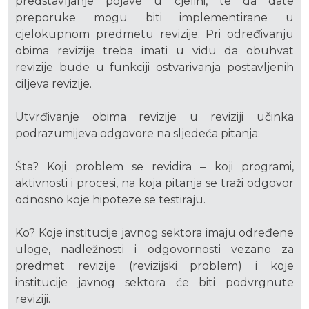
predstavljanje pojave u cjelini, te da date
preporuke mogu biti implementirane u
cjelokupnom predmetu revizije. Pri određivanju
obima revizije treba imati u vidu da obuhvat
revizije bude u funkciji ostvarivanja postavljenih
ciljeva revizije.
Utvrđivanje obima revizije u reviziji učinka
podrazumijeva odgovore na sljedeća pitanja:
Šta? Koji problem se revidira – koji programi,
aktivnosti i procesi, na koja pitanja se traži odgovor
odnosno koje hipoteze se testiraju.
Ko? Koje institucije javnog sektora imaju određene
uloge, nadležnosti i odgovornosti vezano za
predmet revizije (revizijski problem) i koje
institucije javnog sektora će biti podvrgnute
reviziji.