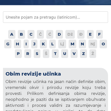
A
B
C
Č
Ć
D
Dž
Đ
E
F
G
H
I
J
K
L
Lj
M
N
Nj
O
P
R
S
Š
T
U
V
Z
Ž
Obim revizije učinka
Obim revizije učinka na jasan način definiše obim,
vremenski okvir i prirodu revizije koju treba
provesti. Prilikom definisanja obima revizije,
neophodno je paziti da se ispitivanjem obuhvate
aktivnosti i procesi validni za razumijevanje i