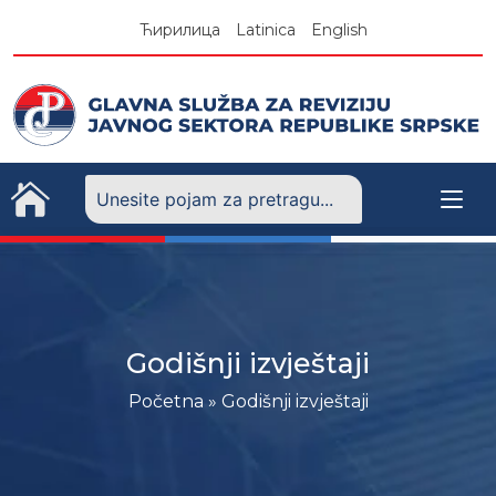
Skip
Ћирилица
Latinica
English
to
content
Godišnji izvještaji
Početna
»
Godišnji izvještaji