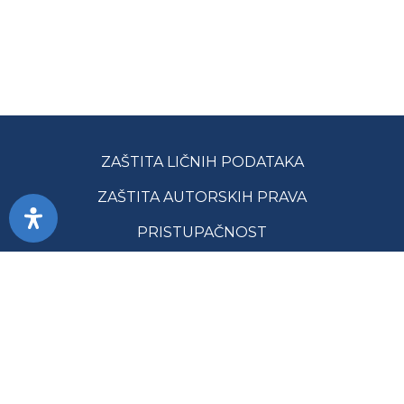
ZAŠTITA LIČNIH PODATAKA
ZAŠTITA AUTORSKIH PRAVA
PRISTUPAČNOST
USLOVI KORIŠĆENJA
JAVNE NABAVKE
MAPA SAJTA
GLAVNA SLUŽBA ZA REVIZIJU JAVNOG SEKTORA RS ©