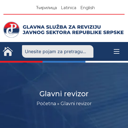
Skip
Ћирилица
Latinica
English
to
content
Glavni revizor
Početna
»
Glavni revizor