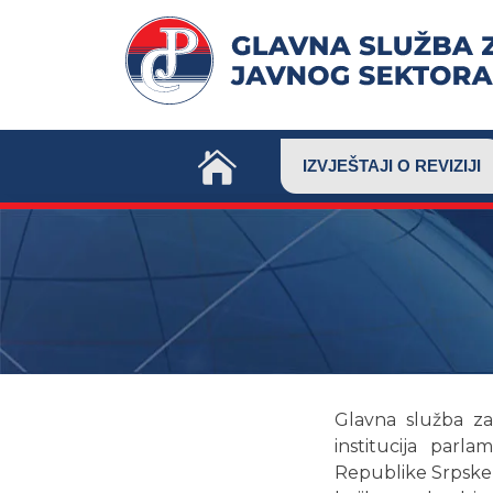
Skip
to
content
IZVJEŠTAJI O REVIZIJI
Glavna služba za
institucija parl
Republike Srpske, 