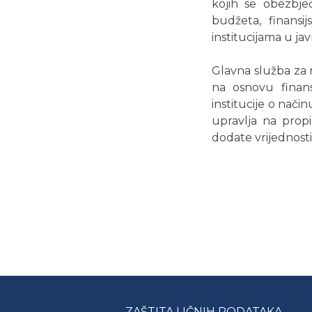
kojih se obezbje
budžeta, finansi
institucijama u j
Glavna služba za r
na osnovu finansi
institucije o nači
upravlja na propi
dodate vrijednost
ZAŠTITA LIČNIH PODATAKA