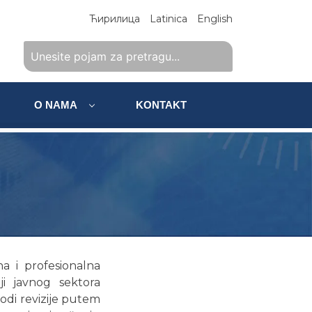
Ћирилица
Latinica
English
O NAMA
KONTAKT
a i profesionalna
ji javnog sektora
vodi revizije putem