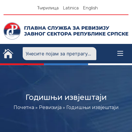
Skip
Ћирилица
Latinica
English
to
content
Годишњи извјештаји
Почетна
»
Ревизија
»
Годишњи извјештаји