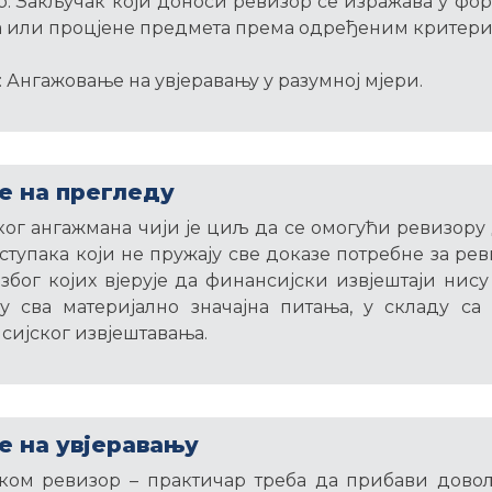
р. Закључак који доноси ревизор се изражава у ф
а или процјене предмета према одређеним критери
: Ангажовање на увјеравању у разумној мјери.
 на прегледу
ког ангажмана чији је циљ да се омогући ревизору 
оступака који не пружају све доказе потребне за ре
због којих вјерује да финансијски извјештаји ни
у сва материјално значајна питања, у складу с
ијског извјештавања.
 на увјеравању
ком ревизор – практичар треба да прибави дово