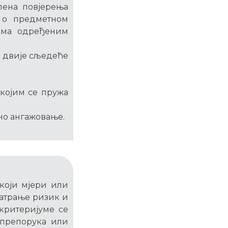
пена повјерења
 о предметном
рема одређеним
д двије сљедеће
 којим се пружа
но ангажовање.
 који мјери или
матрање ризик и
 критеријуме се
, препорука или