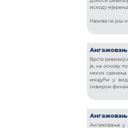
доноси ревизо
исходу мјерењ
Назива се још и
Ангажовање
Врста ревизијс
је, на основу п
неких сазнања 
имајући у вид
оквиром финанс
Ангажовање
Ангажовање у 