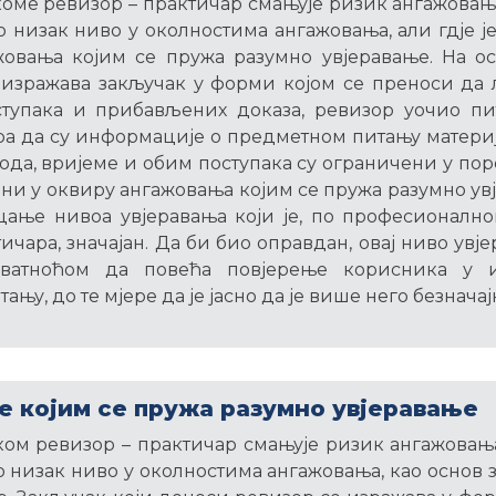
оме ревизор – практичар смањује ризик ангажовањ
 низак ниво у околностима ангажовања, али гдје је
жовања којим се пружа разумно увјеравање. На ос
изражава закључак у форми којом се преноси да л
тупака и прибављених доказа, ревизор уочио пит
ра да су информације о предметном питању матер
ода, вријеме и обим поступака су ограничени у по
дни у оквиру ангажовања којим се пружа разумно увј
цање нивоа увјеравања који је, по професионалн
ичара, значајан. Да би био оправдан, овај ниво увје
оватноћом да повећа повјерење корисника у 
њу, до те мјере да је јасно да је више него безначај
 којим се пружа разумно увјеравање
ом ревизор – практичар смањује ризик ангажовањ
 низак ниво у околностима ангажовања, као основ з