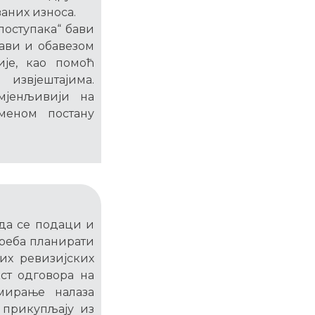
аних износа.
поступака“ бави
ави и обавезом
ије, као помоћ
извјештајима.
мјенљивији на
еменом постану
да се подаци и
треба планирати
их ревизијских
ст одговора на
мирање налаза
 прикупљају из