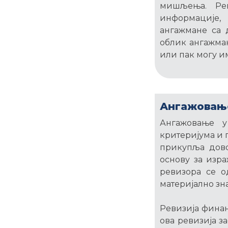
мишљења. Рев
информације,
ангажмане са 
облик ангажман
или пак могу и
Ангажовање
Ангажовање у
критеријума и 
прикупља дово
основу за изр
ревизора се 
материјално зн
Ревизија финан
ова ревизија з