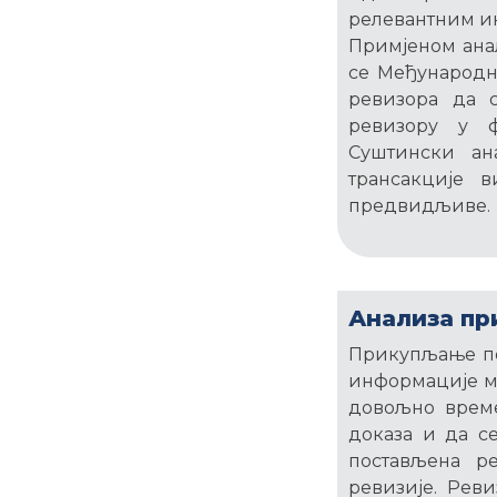
релевантним ин
Примјеном анал
се Међународн
ревизора да с
ревизору у ф
Суштински ан
трансакције в
предвидљиве.
Анализа пр
Прикупљање по
информације мо
довољно време
доказа и да с
постављена р
ревизије. Рев