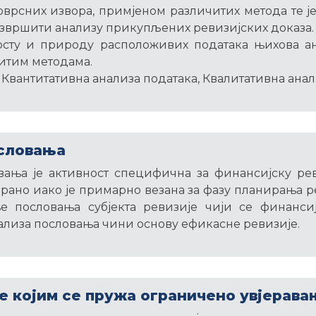
оврсних извора, примјеном различитих метода те ј
извршити анализу прикупљених ревизијских доказа.
рсту и природу расположивих података њихова а
итим методама.
 Квантитативна анализа података, Квалитативна анал
словања
вања је активност специфична за финансијску рев
ано иако је примарно везана за фазу планирања ре
ње пословања субјекта ревизије чији се финансиј
ализа пословања чини основу ефикасне ревизије.
 којим се пружа ограничено увјерава