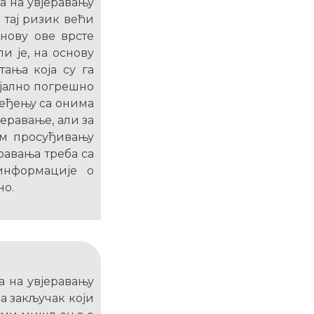
а на увјеравању
 тај ризик већи
нову ове врсте
и је, на основу
ања која су га
ијално погрешно
ређењу са онима
еравање, али за
ом просуђивању
равања треба са
информације о
но.
а на увјеравању
а закључак који