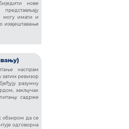
биједити нове
 представљају
и могу имати и
но извјештавање
ивању)
итање наспрам
у затим ревизор
јеђују разумну
рдом, закључак
питању садрже
с обзиром да се
нтује одговорна