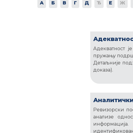
А
Б
В
Г
Д
Ђ
Е
Ж
Адекватнос
Адекватност је
пружању подрш
Детаљније под
доказа).
Аналитички
Ревизорски пос
анализе одно
информација
идентификован