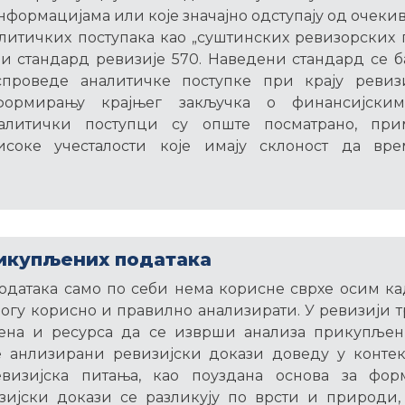
формацијама или које значајно одступају од очекив
итичких поступака као „суштинских ревизорских 
и стандард ревизије 570. Наведени стандард се б
проведе аналитичке поступке при крају ревиз
ормирању крајњег закључка о финансијским 
алитички поступци су опште посматрано, при
исоке учесталости које имају склоност да вр
икупљених података
датака само по себи нема корисне сврхе осим ка
гу корисно и правилно анализирати. У ревизији 
на и ресурса да се изврши анализа прикупљен
е анлизирани ревизијски докази доведу у контек
евизијска питања, као поуздана основа за фор
изијски докази се разликују по врсти и природи,