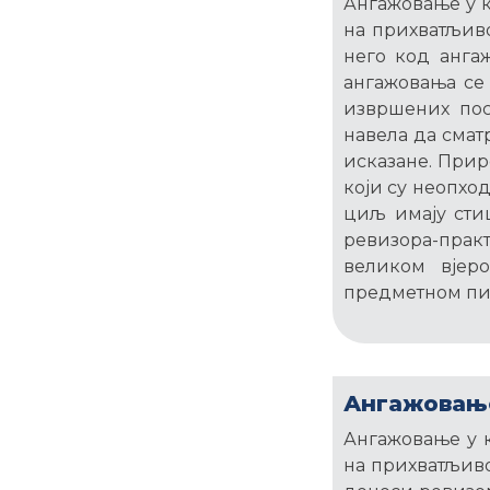
Ангажовање у к
на прихватљиво
него код анга
ангажовања се 
извршених пос
навела да смат
исказане. Прир
који су неопхо
циљ имају сти
ревизора-практ
великом вјер
предметном пита
Ангажовање
Ангажовање у к
на прихватљиво