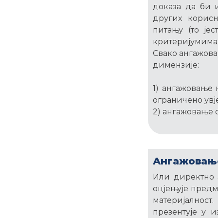
доказа да би 
других корис
питању (то је
критеријумима)
Свако ангажова
димензије:
1) ангажовање 
ограничено увј
2) ангажовање 
Ангажовање
Или директно а
оцјењује предм
материјалност.
презентује у и