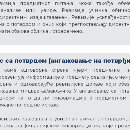
изија предметног питања може такође обез
 анализе или увиде. Ревизије учинка обично
директним извјештавањем. Ревизије усклађеност
а с потврдом и оних који претпостављају директ
мати оба ова облика истовремено.
 са потврдом (ангажовање на потврђ
 коме одговорна страна мјери предметно п
презентује информације о предмету ревизије, о чем
љне и одговарајуће ревизијске доказе који обезб
ажавање мишљења/закључка. У ангажовању са потв
односи на то да ли информације о предметном 
ачајне погрешне исказе.
сијских извјештаја је увијек ангажман с потврдом, 
аснива на финансијским информацијама које презе