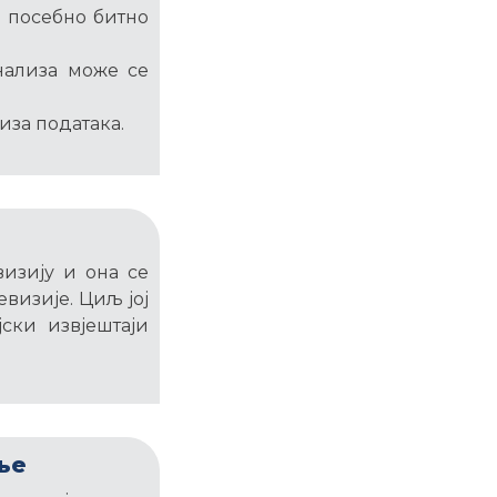
е посебно битно
нализа може се
иза података.
изију и она се
визије. Циљ јој
ски извјештаји
ње