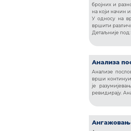
бројних и разн
на који начин 
У односу на в
вршити различ
Детаљније под:
Анализа по
Анализе посло
врши континуир
је разумијева
ревидирају. Ан
Ангажовање