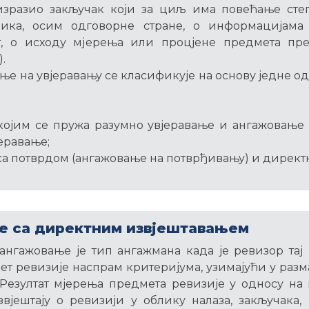
изразио закључак који за циљ има повећање сте
ника, осим одговорне стране, о информацијама
ст, о исходу мјерења или процјене предмета п
.
ње на увјеравању се класификује на основу једне о
којим се пружа разумно увјеравање и ангажовање
еравање;
са потврдом (ангажовање на потврђивању) и директ
 са директним извјештавањем
нгажовање је тип ангажмана када је ревизор тај
ет ревизије наспрам критеријума, узимајући у раз
 Резултат мјерења предмета ревизије у односу на
звјештају о ревизији у облику налаза, закључака