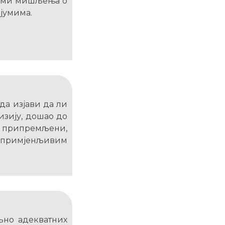
орми мишљења о
јумима.
да изјави да ли
визију, дошао до
су припремљени,
а примјенљивим
љно адекватних