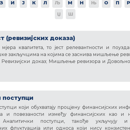
З
И
Ј
К
Л
Љ
М
Н
Њ
О
П
Џ
Ш
т (ревизијских доказа)
 мјера квалитета, то јест релевантности и поузд
ке закључцима на којима се заснива мишљење рев
: Ревизијски доказ; Мишљење ревизора и Довољнос
 поступци
тупци који обухватају процјену финансијских ин
са и повезаности између финансијских као и н
. Аналитички поступци, такође укључују и
их флуктуација или односа који нису конзисте