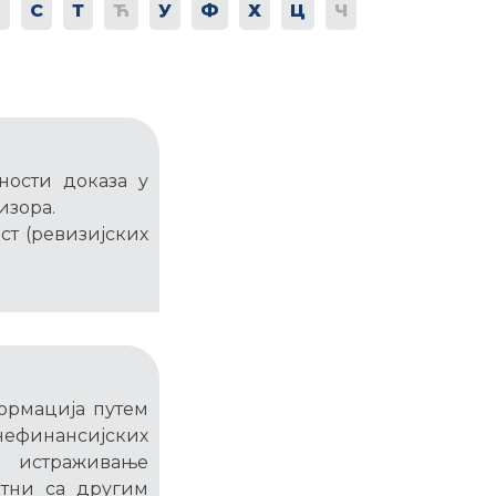
Р
С
Т
Ћ
У
Ф
Х
Ц
Ч
аности доказа у
изора.
т (ревизијских
формација путем
ефинансијских
 истраживање
нтни са другим