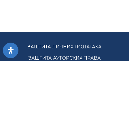
ЗАШТИТА ЛИЧНИХ ПОДАТАКА
ЗАШТИТА АУТОРСКИХ ПРАВА
ПРИСТУПАЧНОСТ
УСЛОВИ КОРИШЋЕЊА
ЈАВНЕ НАБАВКЕ
МАПА САЈТА
ГЛАВНА СЛУЖБА ЗА РЕВИЗИЈУ ЈАВНОГ СЕКТОРА РС ©