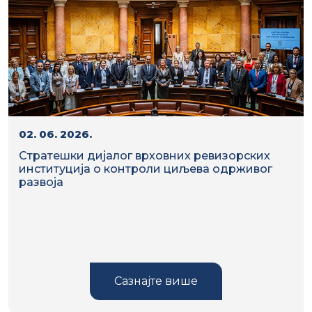
02. 06. 2026.
Стратешки дијалог врховних ревизорских
институција o контроли циљева одрживог
развоја
Сазнајте више