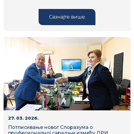
Сазнајте више
27. 03. 2026.
Потписивање новог Споразума о
професионалној сарадњи између ДРИ