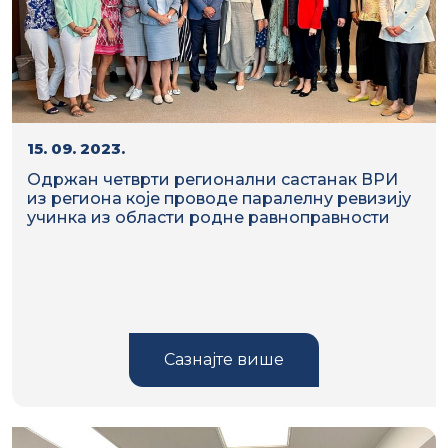
15. 09. 2023.
Одржан четврти регионални састанак ВРИ
из региона које проводе паралелну ревизију
учинка из области родне равноправности
Сазнајте више