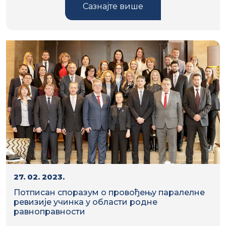
Сазнајте више
27. 02. 2023.
Потписан споразум о провођењу паралелне
ревизије учинка у области родне
равноправности