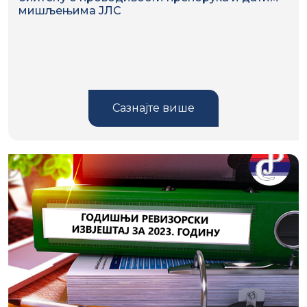
мишљењима ЈЛС
Сазнајте више