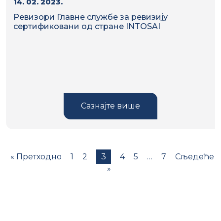
14. 02. 2023.
Ревизори Главне службе за ревизију
сертификовани од стране INTOSAI
Сазнајте више
« Претходно
1
2
3
4
5
…
7
Сљедеће
»