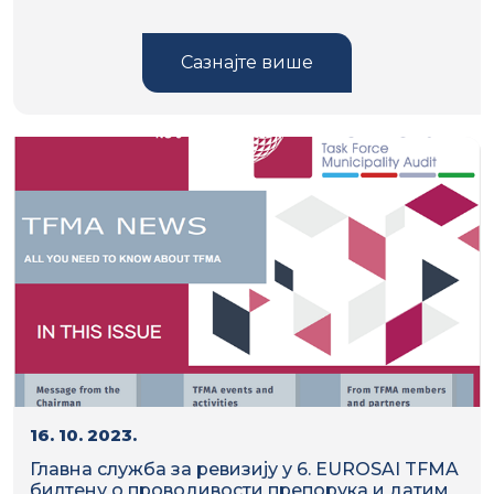
Сазнајте више
16. 10. 2023.
Главна служба за ревизију у 6. EUROSAI TFMA
билтену о проводивости препорука и датим