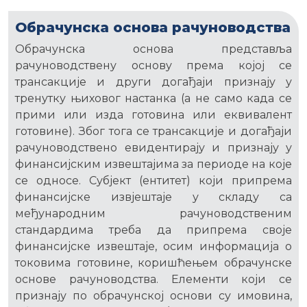
Обрачунска основа рачуноводства
Обрачунска основа представља
рачуноводствену основу према којој се
трансакције и други догађаји признају у
тренутку њиховог настанка (а не само када се
прими или изда готовина или еквивалент
готовине). Због тога се трансакције и догађаји
рачуноводствено евидентирају и признају у
финансијским извештајима за периоде на које
се односе. Субјект (ентитет) који припрема
финансијске извјештаје у складу са
међународним рачуноводственим
стандардима треба да припрема своје
финансијске извештаје, осим информација о
токовима готовине, коришћењем обрачунске
основе рачуноводства. Елементи који се
признају по обрачунској основи су имовина,