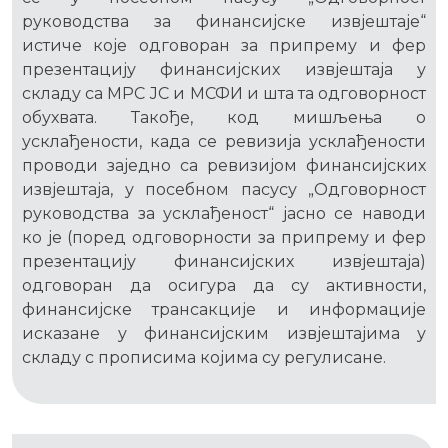
руководства за финансијске извјештаје“
истиче које одговоран за припрему и фер
презентацију финансијских извјештаја у
складу са МРС ЈС и МСФИ и шта та одговорност
обухвата. Такође, код мишљења о
усклађености, када се ревизија усклађености
проводи заједно са ревизијом финансијских
извјештаја, у посебном пасусу „Одговорност
руководства за усклађеност“ јасно се наводи
ко је (поред одговорности за припрему и фер
презентацију финансијских извјештаја)
одговоран да осигура да су активности,
финансијске трансакције и информације
исказане у финансијским извјештајима у
складу с прописима којима су регулисане.