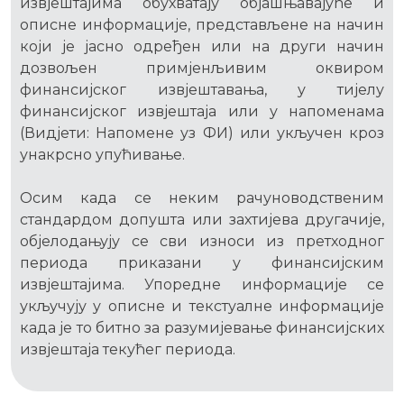
извјештајима обухватају објашњавајуће и
описне информације, представљене на начин
који је јасно одређен или на други начин
дозвољен примјенљивим оквиром
финансијског извјештавања, у тијелу
финансијског извјештаја или у напоменама
(Видјети: Напомене уз ФИ) или укључен кроз
унакрсно упућивање.
Осим када се неким рачуноводственим
стандардом допушта или захтијева другачије,
објелодањују се сви износи из претходног
периода приказани у финансијским
извјештајима. Упоредне информације се
укључују у описне и текстуалне информације
када је то битно за разумијевање финансијских
извјештаја текућег периода.