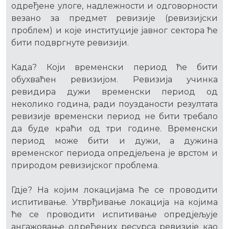
одређене улоге, надлежности и одговорности
везано за предмет ревизије (ревизијски
проблем) и које институције јавног сектора ће
бити подвргнуте ревизији.
Када? Који временски период ће бити
обухваћен ревизијом. Ревизија учинка
ревидира дужи временски период од
неколико година, ради поузданости резултата
ревизије временски период не бити требало
да буде краћи од три године. Временски
период може бити и дужи, а дужина
временског периода опредјељена је врстом и
природом ревизијског проблема.
Гдје? На којим локацијама ће се проводити
испитивање. Утврђивање локација на којима
ће се проводити испитивање опредјељује
ангажовање одређених ресурса ревизије као