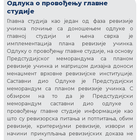
Одлука о провођењу главне
студије
Главна студија као један од фаза ревизије
учинка почиње са доношењем одлуке о
главној студији и њена сврха је
имплементација плана ревизије учинка.
Одлуку о провођењу главне студије, на основу
Предстудијског меморандума са планом
ревизије учинка и матрицом дизајна доноси
менаџмент врховне ревизијске институције.
Саставни дио Одлуке је Предстудијски
меморандум са планом ревизије учинка. С
обзиром на то да је Предстудијски
меморандум саставни дио одлуке о
провођењу главне студије информације као
што су ревизорска питања и потпитања, обим
ревизије, критеријуми ревизије, извори и
начини прикупљања ревизијских доказа не