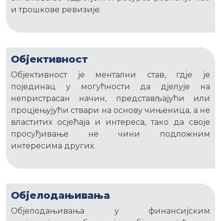
и трошкове ревизије.
Објективност
Објективност је ментални став, гдје је
појединац у могућности да дјелује на
непристрасан начин, представљајући или
процјењујући ствари на основу чињеница, а не
властитих осјећаја и интереса, тако да своје
просуђивање не чини подложним
интересима других.
Објелодањивања
Објелодањивања у финансијским