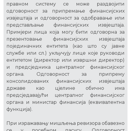
правном систему се може раздвојити
одговорност за припремање финансијских
извјештаја и одговорност за одобравање или
представљање финансијских извјештаја.
Примјери лица која могу бити одговорна за
презентовање финансијских извјештаја
појединачних ентитета (као што су јавне
службе или сл.) укључују лице које руководи
ентитетом (директор или извршни директор)
и предсједника централног финансијског
органа. Одговорност за припрему
консолидованих финансијских извјештаја
државе као цјелине обично има
предсједавајући централног финансијског
органа и министар финансија (еквивалентна
функција).
При изражавању мишљења ревизора обавезно
се у посебном пасусу „Одговорност