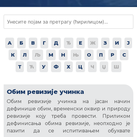
А
Б
В
Г
Д
Ђ
Е
Ж
З
И
Ј
К
Л
Љ
М
Н
Њ
О
П
Р
С
Т
Ћ
У
Ф
Х
Ц
Ч
Џ
Ш
Обим ревизије учинка
Обим ревизије учинка на јасан начин
дефинише обим, временски оквир и природу
ревизије коју треба провести. Приликом
дефинисања обима ревизије, неопходно је
пазити да се испитивањем обухвате