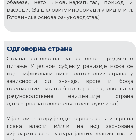
обавезе, нето имовина/капитал, приход и
расходи. (За цјеловиту информацију видјети и:
Готовинска основа рачуноводства.)
Одговорна страна
Страна одговорна за основно предметно
питање. У једном субјекту ревизије може се
идентификовати више одговорних страна, у
зависности од значаја, врсте и броја
предметних питања (нпр. страна одговорна за
рачуноводствене евиденције, страна
одговорна за провођење препоруке и сл.)
У јавном сектору је одговорна страна извршна
грана власти и/или на њој заснована
хијерархијска структура јавних званичника и