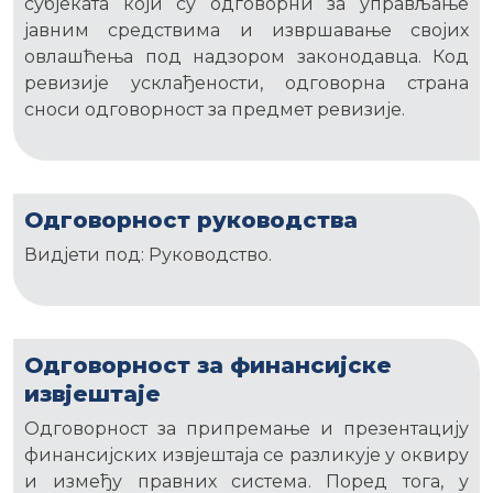
субјеката који су одговорни за управљање
јавним средствима и извршавање својих
овлашћења под надзором законодавца. Код
ревизије усклађености, одговорна страна
сноси одговорност за предмет ревизије.
Одговорност руководства
Видјети под: Руководство.
Одговорност за финансијске
извјештаје
Одговорност за припремање и презентацију
финансијских извјештаја се разликује у оквиру
и између правних система. Поред тога, у