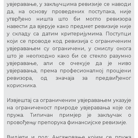
увјеравање, у закључцима ревизије се наводи
да, на основу проведених поступака, није
утврђено ништа што би могло ревизора
навести да вјерује како предмет ревизије није
у складу са датим критеријумима. Поступци
који се проводе код ревизија с ограниченим
увјеравањем су ограничени, у смислу онога
што је неопходно како би се стекло разумно
увјеравање, али се очекује да је ниво
увјеравања, према професионалној процјени
ревизора, од значаја за предвиђеног
корисника.
Извјештај са ограниченим увјеравањем указује
на ограниченост природе увјеравања које се
пружа. Типичан примјер је закључак о
провођењу препорука финансијске ревизије.
Видјети и под: Ангажовање којим се пружа