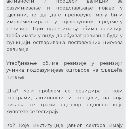
активности и процеси валидни за
разумијевање и представљање појаве у
цјелини, те да дате препоруке могу бити
имплементиране у цјелокупном предмету
ревизије. При одређивању обима ревизије
треба имати у виду да обухват ревизије буде у
функцији остваривања постављених циљева
ревизије.
Утврђивање обима ревизије у ревизији
учинка подразумијева одговоре на сљедећа
питања:
Шта? Који проблем се ревидира – који
програми, активности и процеси, на која
питања се тражи одговор односно које
хипотезе се тестирају.
Ко? Које институције јавног сектора имају