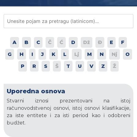
A
B
C
Č
Ć
D
Dž
Đ
E
F
G
H
I
J
K
L
Lj
M
N
Nj
O
P
R
S
Š
T
U
V
Z
Ž
Uporedna osnova
Stvarni iznosi prezentovani na istoj
računovodstvenoj osnovi, istoj osnovi klasifikacije,
za iste entitete i za isti period kao i odobreni
budžet.