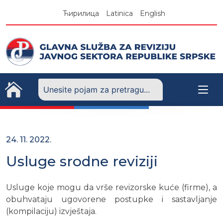
Skip
Ћирилица
Latinica
English
to
content
24. 11. 2022.
Usluge srodne reviziji
Usluge koje mogu da vrše revizorske kuće (firme), a
obuhvataju ugovorene postupke i sastavljanje
(kompilaciju) izvještaja.