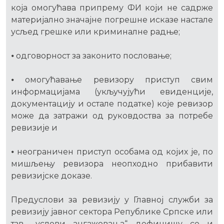
која омогућава припрему ФИ који не садрже
материјално значајне погрешне исказе настале
усљед грешке или криминалне радње;
⦁ одговорност за законито пословање;
⦁ омогућавање ревизору приступ свим
информацијама (укључујући евиденције,
документацију и остале податке) које ревизор
може да затражи од руковдоства за потребе
ревизије и
⦁ неограничен приступ особама од којих је, по
мишљењу ревизора неопходно прибавити
ревизијске доказе.
Предуслови за ревизију у Главној служби за
ревизију јавног сектора Републике Српске или
тзв. „услови ангажовања“ дефинишу се и