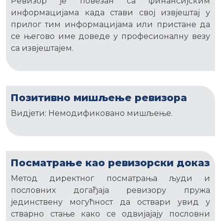
Ревизор је повезан са финансијским
информацијама када стави свој извјештај у
прилог тим информацијама или пристане да
се његово име доведе у професионалну везу
са извјештајем.
Позитивно мишљење ревизора
Видјети: Немодификовано мишљење.
Посматрање као ревизорски доказ
Метод директног посматрања људи и
пословних догађаја ревизору пружа
јединствену могућност да оствари увид у
стварно стање како се одвијајају пословни