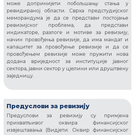
може допринијети побољшању стања у
ревидираној области. Сврха предстудијског
меморандума је да се представи постојање
ревизијског проблема, да представи
индикаторе, разлоге и мотиве за ревизију,
начин провођења ревизије, да има мандат и
капацитет за провођење ревизије и да се
провођењем ревизије може пружити нова
додана вриједност за институције јавног
сектора, јавни сектор у цјелини или друштвену
заједницу.
Предуслови за ревизију
Предуслови за ревизију су примјена
прихватљивог оквира финансијског
извјештавања (Видјети: Оквир финансијског