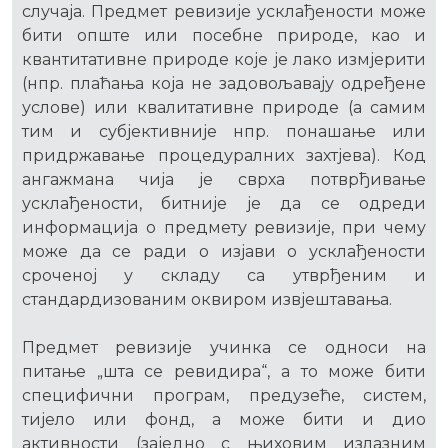
случаја. Предмет ревизије усклађености може
бити опште или посебне природе, као и
квантитативне природе које је лако измјерити
(нпр. плаћања која не задовољавају одређене
услове) или квалитативне природе (а самим
тим и субјективније нпр. понашање или
придржавање процедуралних захтјева). Код
ангажмана чија је сврха потврђивање
усклађености, битније је да се одреди
информација о предмету ревизије, при чему
може да се ради о изјави о усклађености
сроченој у складу са утврђеним и
стандардизованим оквиром извјештавања.
Предмет ревизије учинка се односи на
питање „шта се ревидира“, а то може бити
специфични програм, предузеће, систем,
тијело или фонд, а може бити и дио
активности (заједно с њиховим излазним