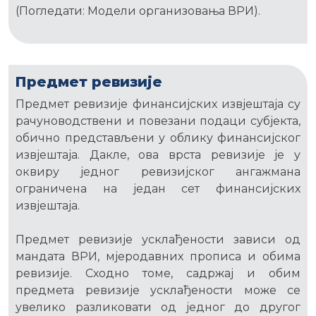
(Погледати: Модели организовања ВРИ).
Предмет ревизије
Предмет ревизије финансијских извјештаја су
рачуноводствени и повезани подаци субјекта,
обично представљени у облику финансијског
извјештаја. Дакле, ова врста ревизије је у
оквиру једног ревизијског ангажмана
ограничена на један сет финансијских
извјештаја.
Предмет ревизије усклађености зависи од
мандата ВРИ, мјеродавних прописа и обима
ревизије. Сходно томе, садржај и обим
предмета ревизије усклађености може се
увелико разликовати од једног до другог