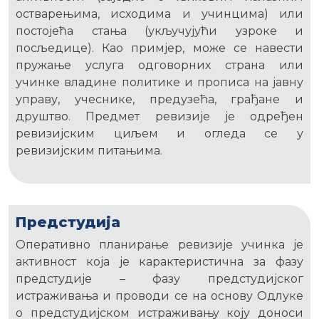
остварењима, исходима и учинцима) или
постојећа стања (укључујући узроке и
посљедице). Као примјер, може се навести
пружање услуга одговорних страна или
учинке владине политике и прописа на јавну
управу, учеснике, предузећа, грађане и
друштво. Предмет ревизије је одређен
ревизијским циљем и огледа се у
ревизијским питањима.
Предстудија
Оперативно планирање ревизије учинка је
активност која је карактеристична за фазу
предстудије – фазу предстудијског
истраживања и проводи се на основу Одлуке
о предстудијском истраживању коју доноси