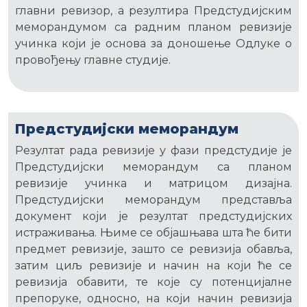
главни ревизор, а резултира Предстудијским
меморандумом са радним планом ревизије
учинка који је основа за доношење Одлуке о
провођењу главне студије.
Предстудијски меморандум
Резултат рада ревизије у фази предстудије је
Предстудијски меморандум са планом
ревизије учинка и матрицом дизајна.
Предстудијски меморандум представља
документ који је резултат предстудијских
истраживања. Њиме се објашњава шта ће бити
предмет ревизије, зашто се ревизија обавља,
затим циљ ревизије и начин на који ће се
ревизија обавити, те које су потенцијалне
препоруке, односно, на који начин ревизија