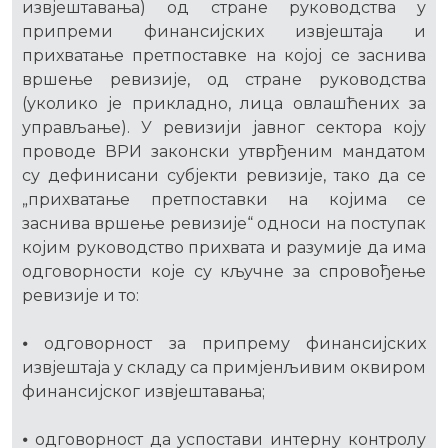
извјештавања) од стране руководства у
припреми финансијских извјештаја и
прихватање претпоставке на којој се заснива
вршење ревизије, од стране руководства
(уколико је прикладно, лица овлашћених за
управљање). У ревизији јавног сектора коју
проводе ВРИ законски утврђеним мандатом
су дефинисани субјекти ревизије, тако да се
„прихватање претпоставки на којима се
заснива вршење ревизије“ односи на поступак
којим руководство прихвата и разумије да има
одговорности које су кључне за спровођење
ревизије и то:
⦁ одговорност за припрему финансијских
извјештаја у складу са примјенљивим оквиром
финансијског извјештавања;
⦁ одговорност да успостави интерну контролу