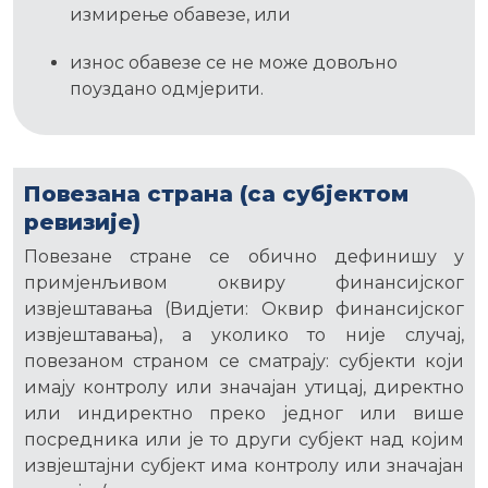
измирење обавезе, или
износ обавезе се не може довољно
поуздано одмјерити.
Повезана страна (са субјектом
ревизије)
Повезане стране се обично дефинишу у
примјенљивом оквиру финансијског
извјештавања (Видјети: Оквир финансијског
извјештавања), а уколико то није случај,
повезаном страном се сматрају: субјекти који
имају контролу или значајан утицај, директно
или индиректно преко једног или више
посредника или је то други субјект над којим
извјештајни субјект има контролу или значајан