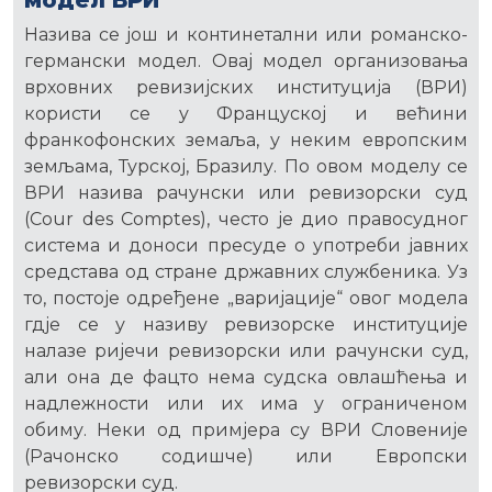
модел ВРИ
Назива се још и континетални или романско-
германски модел. Овај модел организовања
врховних ревизијских институција (ВРИ)
користи се у Француској и већини
франкофонских земаља, у неким европским
земљама, Турској, Бразилу. По овом моделу се
ВРИ назива рачунски или ревизорски суд
(Cour des Comptes), често је дио правосудног
система и доноси пресуде о употреби јавних
средстава од стране државних службеника. Уз
то, постоје одређене „варијације“ овог модела
гдје се у називу ревизорске институције
налазе ријечи ревизорски или рачунски суд,
али она де фацто нема судска овлашћења и
надлежности или их има у ограниченом
обиму. Неки од примјера су ВРИ Словеније
(Рачонско содишче) или Европски
ревизорски суд.