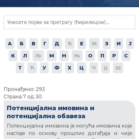
А
Б
В
Г
Д
Ђ
Е
Ж
З
И
Ј
К
Л
Љ
М
Н
Њ
О
П
Р
С
Т
Ћ
У
Ф
Х
Ц
Ч
Џ
Ш
Пронађено: 293
Страна 7 од 30
Потенцијална имовина и
потенцијална обавеза
Потенцијална имовина је могућа имовина које
настаје по основу прошлих догађаја и чије