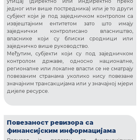
утицај (директно или индиректно преко
једног или више постредника) или је то други
субјект који је под заједничком контролом са
извјештајним ентитетом зато што имају
заједнички контролисано власништво,
власнике који су блиски сродници или
заједничко више руководство.
Међутим, субјекти који су под заједничком
контролом државе, односно националне,
регионалне или локалне власти се не сматрају
повезаним странама уколико нису повезане
значајним трансакцијама или у значајној мјери
дијеле ресурсе.
Повезаност ревизора са
финансијским информацијама