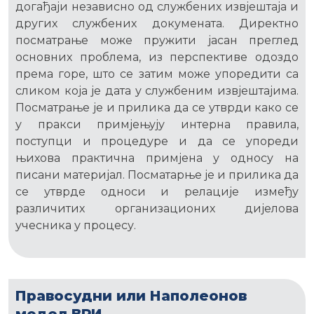
догађаји независно од службених извјештаја и
других службених докумената. Директно
посматрање може пружити јасан преглед
основних проблема, из перспективе одоздо
према горе, што се затим може упоредити са
сликом која је дата у службеним извјештајима.
Посматрање је и прилика да се утврди како се
у пракси примјењују интерна правила,
поступци и процедуре и да се упореди
њихова практична примјена у односу на
писани материјал. Посматарње је и прилика да
се утврде односи и релације између
различитих организационих дијелова
учесника у процесу.
Правосудни или Наполеонов