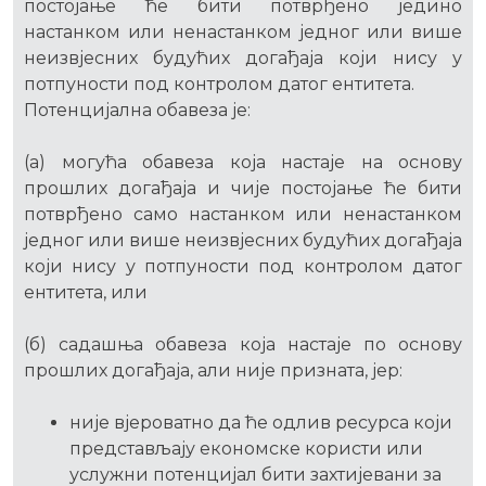
постојање ће бити потврђено једино
настанком или ненастанком једног или више
неизвјесних будућих догађаја који нису у
потпуности под контролом датог ентитета.
Потенцијална обавеза је:
(а) могућа обавеза која настаје на основу
прошлих догађаја и чије постојање ће бити
потврђено само настанком или ненастанком
једног или више неизвјесних будућих догађаја
који нису у потпуности под контролом датог
ентитета, или
(б) садашња обавеза која настаје по основу
прошлих догађаја, али није призната, јер:
није вјероватно да ће одлив ресурса који
представљају економске користи или
услужни потенцијал бити захтијевани за