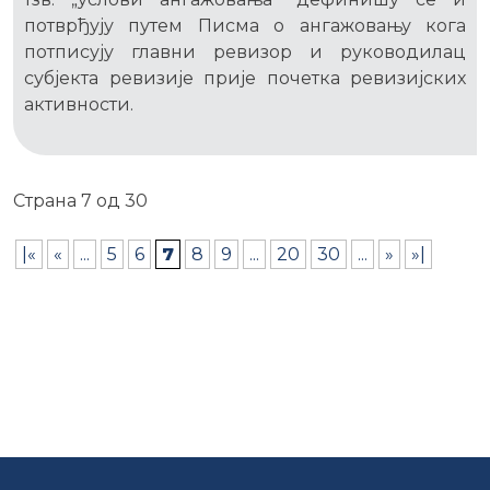
потврђују путем Писма о ангажовању кога
потписују главни ревизор и руководилац
субјекта ревизије прије почетка ревизијских
активности.
Страна 7 од 30
|«
«
...
5
6
7
8
9
...
20
30
...
»
»|