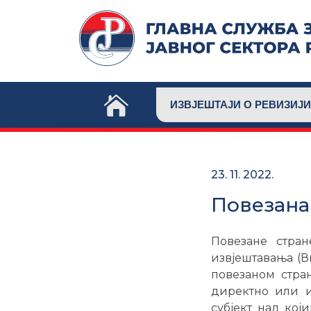
Skip
to
content
ИЗВЈЕШТАЈИ О РЕВИЗИЈИ
23. 11. 2022.
Повезана 
Повезане стра
извјештавања (Ви
повезаном стран
директно или и
субјект над кој