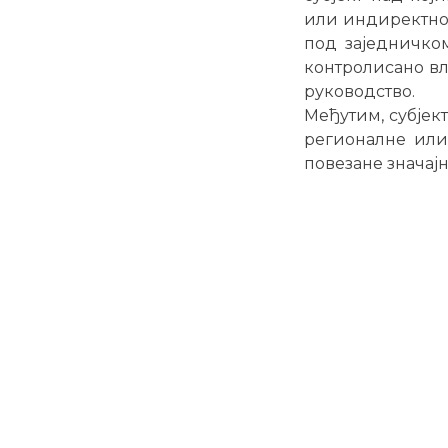
или индиректно 
под заједничком
контролисано вл
руководство.
Међутим, субјек
регионалне или
повезане значајн