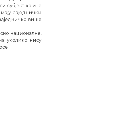
 субјект који је
имају заједнички
 заједничко више
осно националне,
ма уколико нису
рсе.