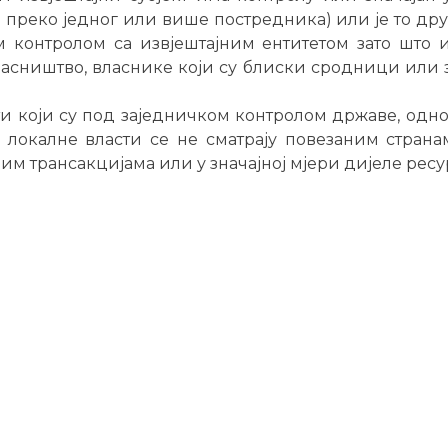
преко једног или више постредника) или је то други
 контролом са извјештајним ентитетом зато што 
асништво, власнике који су блиски сродници или
ти који су под заједничком контролом државе, одн
 локалне власти се не сматрају повезаним страна
им трансакцијама или у значајној мјери дијеле ресу