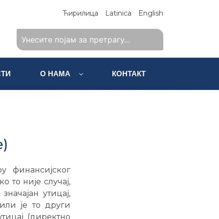
Ћирилица
Latinica
English
ТИ
О НАМА
КОНТАКТ
е)
у финансијског
о то није случај,
значајан утицај,
или је то други
утицај (директно