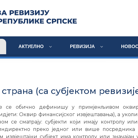
АКТУЕЛНО
РЕВИЗИЈА
НОВОС
страна (са субјектом ревизиј
не се обично дефинишу у примјенљивом оквир
дјети: Оквир финансијског извјештавања), а уколик
ом се сматрају: субјекти који имају контролу или 
ндиректно преко једног или више посредника 
им извјештајни субјект има контролу или значајан 