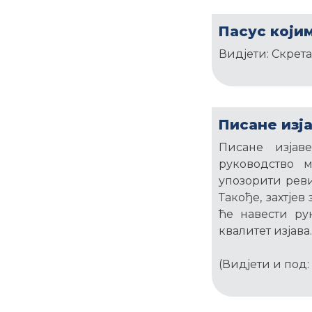
Пасус који
Видјети: Скрет
Писане изј
Писане изјав
руководство 
упозорити реви
Такође, захтјев
ће навести ру
квалитет изјава.
(Видјети и под: