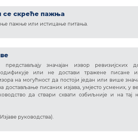
м се скреће пажња
ање пажње или истицање питања.
аве
е представљају значајан извор ревизијских до
модификује или не достави тражене писане из
зора на могућност да постоји један или више знач
 за достављање писаних изјава, умјесто усмених, у 
ководство да ствари схвати озбиљније и на тај
 Изјаве руководства).