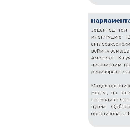
Парламент
Један од три 
институције 
англосаксонски
већину земаља 
Америке. Кљу
независним гл
ревизорске изв
Модел организо
модел, по кој
Републике Српс
путем Одбор
организовања В