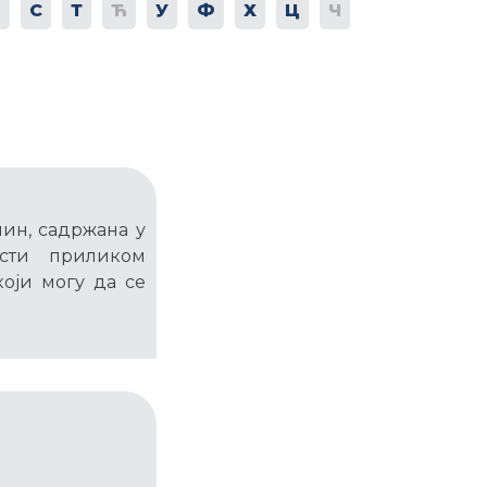
Р
С
Т
Ћ
У
Ф
Х
Ц
Ч
чин, садржана у
исти приликом
оји могу да се