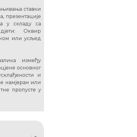
дањивања ставки
а, презентације
ла у складу са
дјети: Оквир
шком или усљед
азлика између
цјене основног
усклађености и
де намјеран или
нтне пропусте у