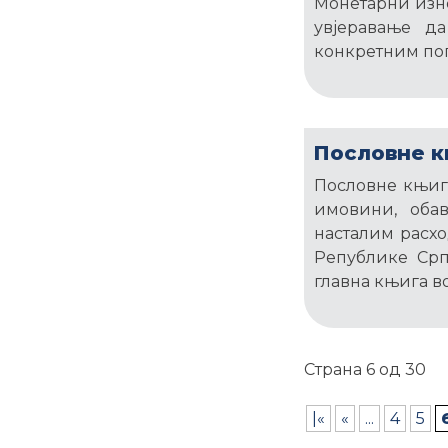
Монетарни изно
увјеравање д
конкретним по
Пословне 
Пословне књиге
имовини, оба
насталим расхо
Републике Срп
главна књига в
Страна 6 од 30
|«
«
...
4
5