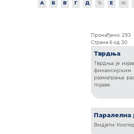
А
Б
В
Г
Д
Ђ
Е
Ж
Пронађено: 293
Страна 6 од 30
Тврдња
Тврдња је изја
финансијским
разматрања ра
појаве.
Паралелна 
Видјети: Коопе