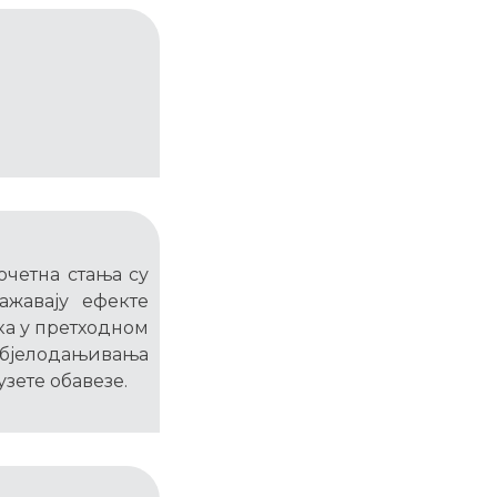
очетна стања су
жавају ефекте
ка у претходном
 објелодањивања
узете обавезе.