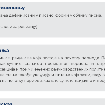
гажовању
ања дефинисани у писаној форми у облику писма.
слови за ревизију)
ања
иним рачунима која постоје на почетку периода. П
 закључним стањима претходног периода и одра
сакција и примијењених рачуноводствених полити
на стања такође укључују и питања која захтијевају
ла на почетку периода, као што су потенцијалне и пре
сказ