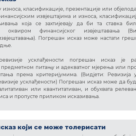
 износа, класификације, презентације или објело
инансијским извјештајима и износа, класификациј
ивања која се захтијевају да би та ставка би
м оквиром финансијског извјештавања (Ви
извјештавања). Погрешан исказ може настати гре
дње.
ревизије усклађености погрешан исказ је р
 предметном питању и адекватног мјерења или про
тања према критеријумима. (Видјети: Ревизија 
визије усклађености) Погрешан исказ може да бу
алитативан или квантитативан, и обухвата релева
иса и пропусте приликом исказивања.
сказ који се може толерисати