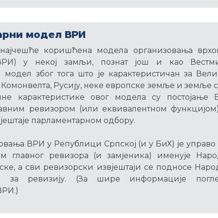
арни модел ВРИ
најчешће коришћена модела организовања врхо
(ВРИ) у некој замљи, познат још и као Вестм
 модел због тога што је карактеристичан за Вел
Комонвелта, Русију, неке европске земље и земље с
чне карактеристике овог модела су постојање 
авним ревизором (или еквивалентном функцијом)
јештаје парламентарном одбору.
вања ВРИ у Републици Српској (и у БиХ) је управ
ем главног ревизора (и замјеника) именује Нар
ке, а сви ревизорски извјештаји се подносе Нар
а за ревизију. (За шире информације погле
РИ.)