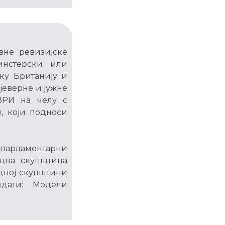
вне ревизијске
инстерски или
ику Британију и
јеверне и јужне
ВРИ на челу с
, који подноси
о парламентарни
одна скупштина
одној скупштини
дати: Модели