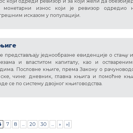
с који одреди ревизор и за који жели да обезбије
а монетарни износ који је ревизор одредио 
грешним исказом у популацији.
књиге
 представљају једнообразне евиденције о стању 
везама и властитом капиталу, као и остварени
дима. Пословне књиге, према Закону о рачуновод
ске, чине: дневник, главна књига и помоћне књ
оде се по систему двојног књиговодства.
6
7
8
...
20
30
...
»
»|