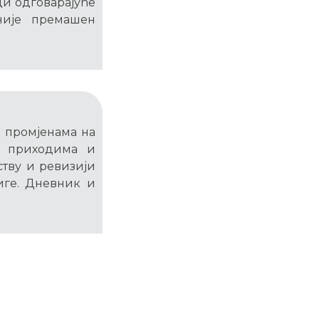
ди одговарајуће
није премашен
и промјенама на
м приходима и
ству и ревизији
иге. Дневник и