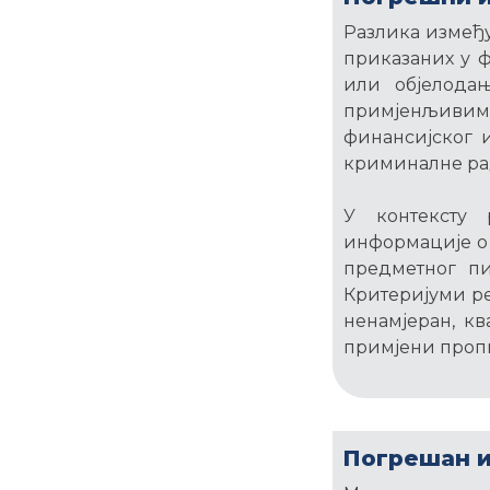
Разлика између
приказаних у ф
или објелодањ
примјенљиви
финансијског 
криминалне ра
У контексту 
информације о
предметног пи
Критеријуми ре
ненамјеран, кв
примјени проп
Погрешан и