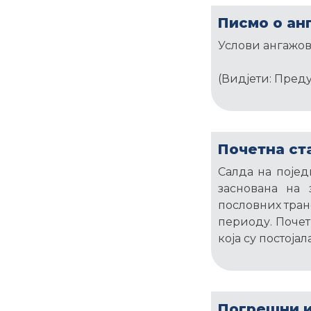
Писмо о ан
Услови ангажов
(Видјети: Преду
Почетна ст
Салда на појед
заснована на
пословних тран
периоду. Почет
која су постоја
Погрешни и