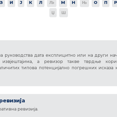
З
И
Ј
К
Л
Љ
М
Н
Њ
О
П
Џ
Ш
ва руководства дата експлицитно или на други на
 извјештајима, а ревизор такве тврдње кор
зличитих типова потенцијално погрешних исказа к
ревизија
ративна ревизија.