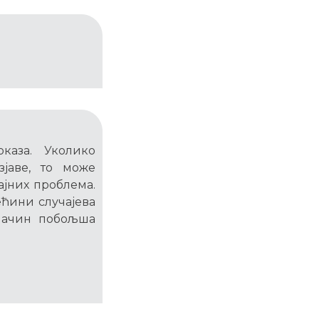
каза. Уколико
јаве, то може
ајних проблема.
већини случајева
 начин побољша