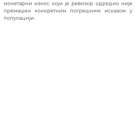
монетарни износ који је ревизор одредио није
премашен конкретним погрешним исказом у
популацији.