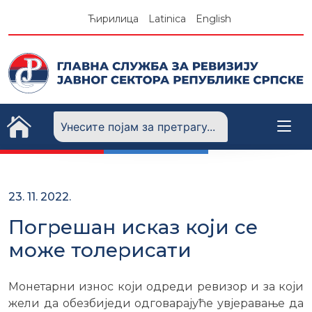
Skip
Ћирилица
Latinica
English
to
content
23. 11. 2022.
Погрешан исказ који се
може толерисати
Монетарни износ који одреди ревизор и за који
жели да обезбиједи одговарајуће увјеравање да