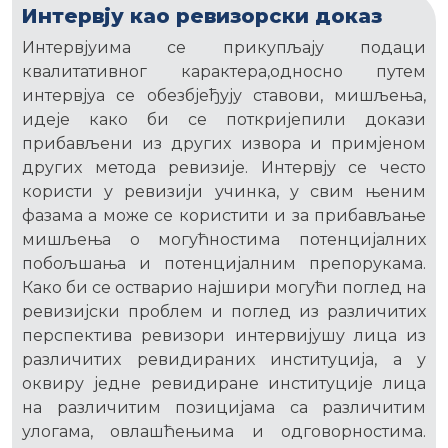
Интервју као ревизорски доказ
Интервјуима се прикупљају подаци
квалитативног карактера,односно путем
интервјуа се обезбјеђују ставови, мишљења,
идеје како би се поткријепили докази
прибављени из других извора и примјеном
других метода ревизије. Интервју се често
користи у ревизији учинка, у свим њеним
фазама а може се користити и за прибављање
мишљења о могућностима потенцијалних
побољшања и потенцијалним препорукама.
Како би се остварио најшири могући поглед на
ревизијски проблем и поглед из различитих
перспектива ревизори интервијушу лица из
различитих ревидираних институција, а у
оквиру једне ревидиране институције лица
на различитим позицијама са различитим
улогама, овлашћењима и одговорностима.