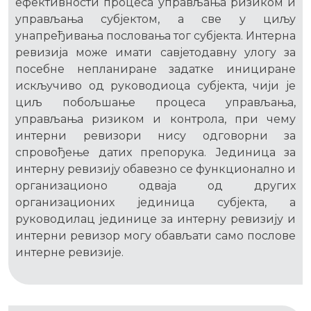
ефективности процеса управљања ризиком и
управљања субјектом, а све у циљу
унапређивања пословања тог субјекта. Интерна
ревизија може имати савјетодавну улогу за
посебне непланиране задатке инициране
искључиво од руководиоца субјекта, чији је
циљ побољшање процеса управљања,
управљања ризиком и контрола, при чему
интерни ревизори нису одговорни за
спровођење датих препорука. Јединица за
интерну ревизију обавезно се функционално и
организационо одваја од других
организационих јединица субјекта, а
руководилац јединице за интерну ревизију и
интерни ревизор могу обављати само послове
интерне ревизије.