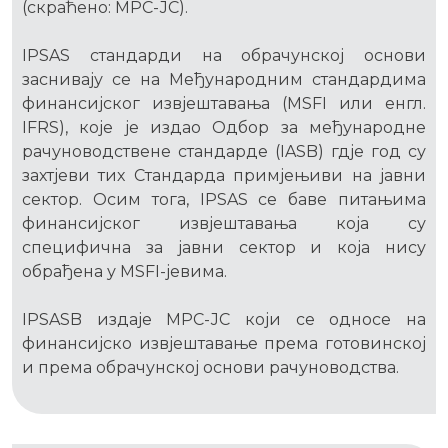
(скраћено: МРС-ЈС).
IPSAS стандарди на обрачунској основи
заснивају се на Међународним стандардима
финансијског извјештавања (MSFI или енгл.
IFRS), које је издао Одбор за међународне
рачуноводствене стандарде (IASB) гдје год су
захтјеви тих Стандарда примјењиви на јавни
сектор. Осим тога, IPSAS се баве питањима
финансијског извјештавања која су
специфична за јавни сектор и која нису
обрађена у MSFI-јевима.
IPSASB издаје МРС-ЈС који се односе на
финансијско извјештавање према готовинској
и према обрачунској основи рачуноводства.