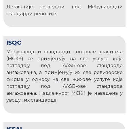
Детаљније погледати под Међународни
стандарди ревизије.
ISQC
Међународни стандарди контроле квалитета
(МСКК) се примјењују на све услуге које
потпадају под IAASB-ове стандарде
ангажовања, а примјењују их све ревизорске
фирме у односу на све њихове услуге које
потпадају под IAASB-ове стандарде
ангажовања. Надлежност МСКК је наведена у
уводу тих стандарда.