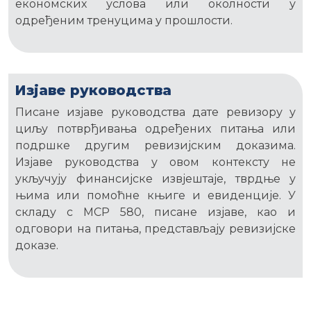
економских услова или околности у
одређеним тренуцима у прошлости.
Изјаве руководства
Писане изјаве руководства дате ревизору у
циљу потврђивања одређених питања или
подршке другим ревизијским доказима.
Изјаве руководства у овом контексту не
укључују финансијске извјештаје, тврдње у
њима или помоћне књиге и евиденције. У
складу с МСР 580, писане изјаве, као и
одговори на питања, представљају ревизијске
доказе.