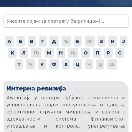
А
Б
В
Г
Д
Ђ
Е
Ж
З
И
Ј
К
Л
Љ
М
Н
Њ
О
П
Р
С
Т
Ћ
У
Ф
Х
Ц
Ч
Џ
Ш
Интерна ревизија
Функција у оквиру субјекта осмишљена и
успостављена ради консултовања и давања
објективног стручног мишљења и савјета о
адекватности система финансијског
управљања и контрола, унапређивања