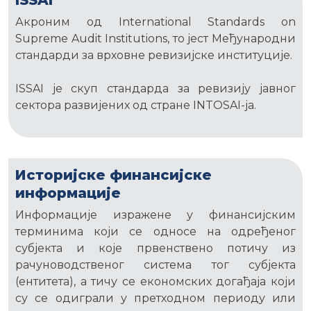
ISSAI
Акроним од International Standards on
Supreme Audit Institutions, то јест Међународни
стандарди за врховне ревизијске институције.
ISSAI је скуп стандарда за ревизију јавног
сектора развијених од стране INTOSAI-ја.
Историјске финансијске
информације
Информације изражене у финансијским
терминима који се односе на одређеног
субјекта и које првенствено потичу из
рачуноводственог система тог субјекта
(ентитета), а тичу се економских догађаја који
су се одиграли у претходном периоду или