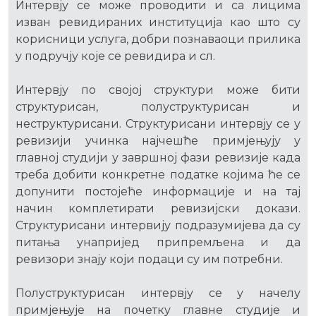
Интервју се може проводити и са лицима
изван ревидираних институција као што су
корисници услуга, добри познаваоци прилика
у подручју које се ревидира и сл.
Интервју по својој структури може бити
структурисан, полуструктурисан и
неструктурисани. Структурисани интервју се у
ревизији учинка најчешће примјењују у
главној студији у завршној фази ревизије када
треба добити конкретне податке којима ће се
допунити постојеће информације и на тај
начин комплетирати ревизијски докази.
Структурисани интервију подразумијева да су
питања унапријед припремљена и да
ревизори знају који подаци су им потребни.
Полуструктурисан интервју се у начелу
примјењује на почетку главне студије и