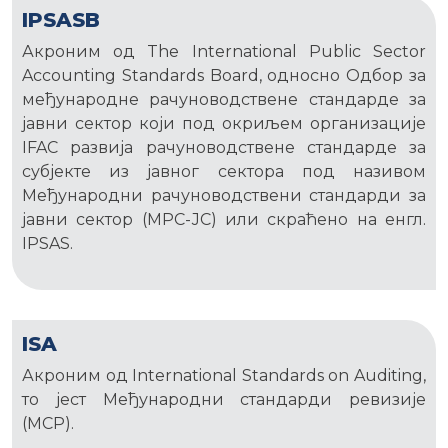
IPSASB
Акроним од The International Public Sector
Accounting Standards Board, односно Одбор за
међународне рачуноводствене стандарде за
јавни сектор који под окриљем организације
IFAC развија рачуноводствене стандарде за
субјекте из јавног сектора под називом
Међународни рачуноводствени стандарди за
јавни сектор (МРС-ЈС) или скраћено на енгл.
IPSAS.
ISA
Акроним од International Standards on Auditing,
то јест Међународни стандарди ревизије
(МСР).