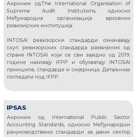
Акроним одThe International Organisation of
Supreme Audit Institutions, односно
Међународна организација врховних
ревизијских институција.
INTOSAI ревизорски стандарди означавају
скуп ревизорских стандарда развијених од
стране INTOSAI који се сви заједно од 2019.
године називају IFPP и обухватају INTOSAI
принципе, стандарде и смјернице. Детаљније
погледати под IFPP.
IPSAS
Акроним од International Public Sector
Accounting Standards, односно Међународни
рачуноводствени стандарди за јавни сектор