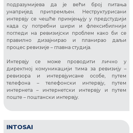
подразумијева да је већи број питања
унапријед припремљен. Неструктурисани
интервју се чешће примјењују у предстудији
када су потребни шири и флексибилнији
погледи на ревизијски проблем како би се
правилно дизајнирао и планирао даљи
процес ревизије – главна студија.
Интервју се може проводити лично у
директној комуникацији тима за ревизију –
ревизора и интервјуисане особе, путем
телефона – телефонски интервју, путем
интернета – интернетски интервју и путем
поште – поштански интервју.
INTOSAI