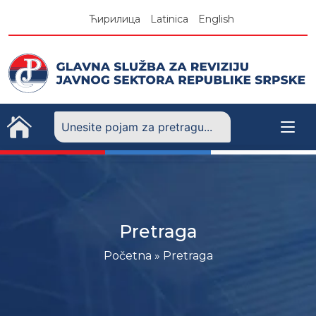
Skip
Ћирилица
Latinica
English
to
content
Pretraga
Početna
»
Pretraga