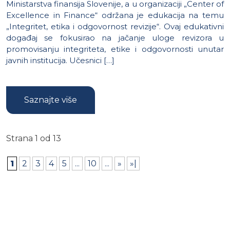
Ministarstva finansija Slovenije, a u organizaciji „Center of
Excellence in Finance“ održana je edukacija na temu
„Integritet, etika i odgovornost revizije“. Ovaj edukativni
događaj se fokusirao na jačanje uloge revizora u
promovisanju integriteta, etike i odgovornosti unutar
javnih institucija. Učesnici […]
Saznajte više
Strana 1 od 13
1
2
3
4
5
...
10
...
»
»|