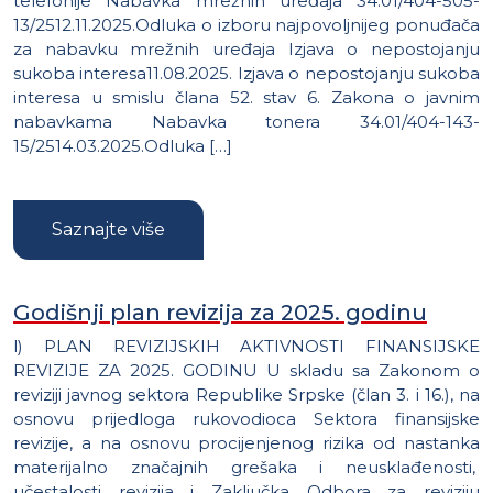
telefonije Nabavka mrežnih uređaja 34.01/404-505-
13/2512.11.2025.Odluka o izboru najpovoljnijeg ponuđača
za nabavku mrežnih uređaja Izjava o nepostojanju
sukoba interesa11.08.2025. Izjava o nepostojanju sukoba
interesa u smislu člana 52. stav 6. Zakona o javnim
nabavkama Nabavka tonera 34.01/404-143-
15/2514.03.2025.Odluka […]
Saznajte više
Godišnji plan revizija za 2025. godinu
l) PLAN REVIZIJSKIH AKTIVNOSTI FINANSIJSKE
REVIZIJE ZA 2025. GODINU U skladu sa Zakonom o
reviziji javnog sektora Republike Srpske (član 3. i 16.), na
osnovu prijedloga rukovodioca Sektora finansijske
revizije, a na osnovu procijenjenog rizika od nastanka
materijalno značajnih grešaka i neusklađenosti,
učestalosti revizija i Zaključka Odbora za reviziju