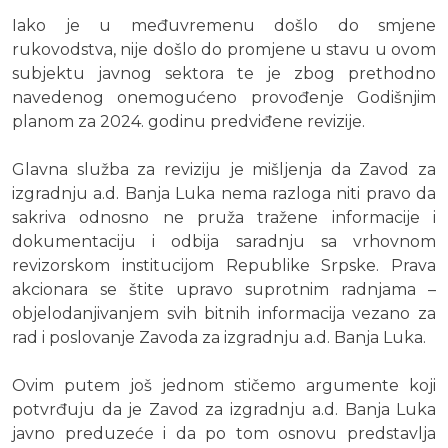
Iako je u međuvremenu došlo do smjene
rukovodstva, nije došlo do promjene u stavu u ovom
subjektu javnog sektora te je zbog prethodno
navedenog onemogućeno provođenje Godišnjim
planom za 2024. godinu predviđene revizije.
Glavna služba za reviziju je mišljenja da Zavod za
izgradnju a.d. Banja Luka nema razloga niti pravo da
sakriva odnosno ne pruža tražene informacije i
dokumentaciju i odbija saradnju sa vrhovnom
revizorskom institucijom Republike Srpske. Prava
akcionara se štite upravo suprotnim radnjama –
objelodanjivanjem svih bitnih informacija vezano za
rad i poslovanje Zavoda za izgradnju a.d. Banja Luka.
Ovim putem još jednom stičemo argumente koji
potvrđuju da je Zavod za izgradnju a.d. Banja Luka
javno preduzeće i da po tom osnovu predstavlja