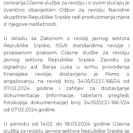
osnivanja Glavne službe za reviziju i o ovom slučaju je
zvanično obaviješten Odbor za reviziju Narodne
skupštine Republike Srpske radi preduzimanja mjera
iz njegove nadležnosti.
U skladu sa Zakonom o reviziji javnog sektora
Republike Srpske, ISSAI standardima revizije i
propisanom praksom Glavne službe za reviziju
javnog sektora Republike Srpske Zavodu za
izgradnju a.d. Banja Luka u svrhu provođenja
finansijske revizije, dostavljeno je Pismo o
angažovanju na reviziji broj 34.05/023.1-166/24 od
07.02.2024. godine i zahtjev za dostavljanje
dokumentacije (informacije, tabelarni pregledi,
fotokopija dokumentacije) broj 34.05/023.1-166-1/24
od 07.02.2024 godine.
U periodu od 14.02. do 18.03.2024. godine Glavna
služba za reviziju javnog sektora Republike Srpske se