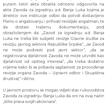
putem četiri akta obratila odnosno odgovorila na
akte Zavoda za izgradnju a.d. Banja Luka kojima je
direktor ove institucije odbio da potvdi dostavljeno
Pismo o angažovanju i prihvati revizijski angažman, te
da dostavi traženu dokumentaciju, pod
obrazloženjem da: „Zavod za izgradnju a.d. Banja
Luka ne treba biti subjekt revizije Glavne službe za
reviziju javnog sektora Republike Srpske“, „se Zavod
ne može podvesti pod javni sektor“, „da se
registrovana djelatnost Zavoda ne može utvrditi kao
djelatnost od opšteg interesa“, „da treba dodatno
vrijeme kako bi se pribavila saglasnost za provođenje
revizije organa Zavoda – Upravni odbor i Skupština
društva)“ i slično.
U javnom prostoru se mogao vidjeti stav rukovodstva
Zavoda za izgradnju Banja Luka da oni na ovaj način
„štite prava svojih akcionara“.