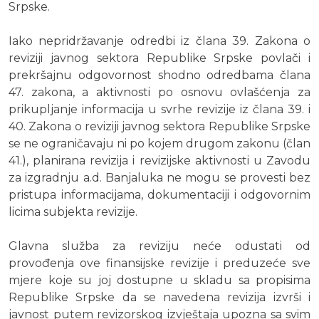
Srpske.
Iako nepridržavanje odredbi iz člana 39. Zakona o
reviziji javnog sektora Republike Srpske povlači i
prekršajnu odgovornost shodno odredbama člana
47. zakona, a aktivnosti po osnovu ovlašćenja za
prikupljanje informacija u svrhe revizije iz člana 39. i
40. Zakona o reviziji javnog sektora Republike Srpske
se ne ograničavaju ni po kojem drugom zakonu (član
41.), planirana revizija i revizijske aktivnosti u Zavodu
za izgradnju a.d. Banjaluka ne mogu se provesti bez
pristupa informacijama, dokumentaciji i odgovornim
licima subjekta revizije.
Glavna služba za reviziju neće odustati od
provođenja ove finansijske revizije i preduzeće sve
mjere koje su joj dostupne u skladu sa propisima
Republike Srpske da se navedena revizija izvrši i
javnost putem revizorskog izvještaja upozna sa svim