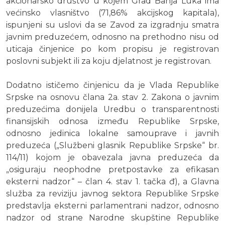
akcionarsko društvo u kojem Grad Banja Luka ima
većinsko vlasništvo (71,86% akcijskog kapitala),
ispunjeni su uslovi da se Zavod za izgradnju smatra
javnim preduzećem, odnosno na prethodno nisu od
uticaja činjenice po kom propisu je registrovan
poslovni subjekt ili za koju djelatnost je registrovan.
Dodatno ističemo činjenicu da je Vlada Republike
Srpske na osnovu člana 2a. stav 2. Zakona o javnim
preduzećima donijela Uredbu o transparentnosti
finansijskih odnosa između Republike Srpske,
odnosno jedinica lokalne samouprave i javnih
preduzeća („Službeni glasnik Republike Srpske“ br.
114/11) kojom je obavezala javna preduzeća da
„osiguraju neophodne pretpostavke za efikasan
eksterni nadzor“ – član 4. stav 1. tačka đ), a Glavna
služba za reviziju javnog sektora Republike Srpske
predstavlja eksterni parlamentrani nadzor, odnosno
nadzor od strane Narodne skupštine Republike