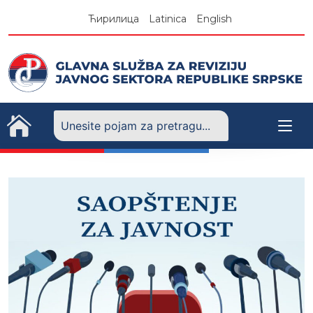
Skip
Ћирилица
Latinica
English
to
content