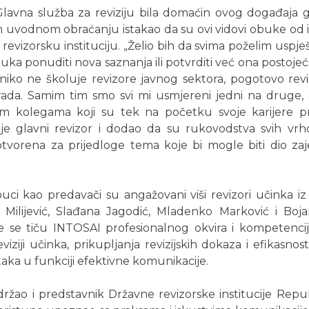
lavna služba za reviziju bila domaćin ovog događaja g
 uvodnom obraćanju istakao da su ovi vidovi obuke od
evizorsku instituciju. „Želio bih da svima poželim uspje
ka ponuditi nova saznanja ili potvrditi već ona postojeć
 niko ne školuje revizore javnog sektora, pogotovo reviz
rada. Samim tim smo svi mi usmjereni jedni na druge
m kolegama koji su tek na početku svoje karijere p
o je glavni revizor i dodao da su rukovodstva svih vrh
H otvorena za prijedloge tema koje bi mogle biti dio z
uci kao predavači su angažovani viši revizori učinka i
a Milijević, Slađana Jagodić, Mladenko Marković i Boja
e se tiču INTOSAI profesionalnog okvira i kompetencij
iziji učinka, prikupljanja revizijskih dokaza i efikasnosti
taka u funkciji efektivne komunikacije.
držao i predstavnik Državne revizorske institucije Repub