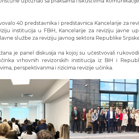
 pristune upoznao sa praksama i iskustvima komunikacije 
ovalo 40 predstavnika i predstavnica Kancelarije za revizi
iziju institucija u FBiH, Kancelarije za reviziju javne upr
Glavne službe za reviziju javnog sektora Republike Srpske
na je panel diskusija na kojoj su učestvovali rukovodi
 učinka vrhovnih revizorskih institucija iz BiH i Republ
ovima, perspektivanma i rizicima revizije učinka.