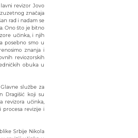
lavni revizor Jovo
 izuzetnog značaja
šan rad i nadam se
a. Ono što je bitno
ore učinka, i njih
, a posebno smo u
renosimo znanja i
ovnih reviozorskih
ajedničkih obuka u
z Glavne službe za
n Dragišić koji su
a revizora učinka,
 procesa revizije i
like Srbije Nikola