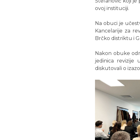
Stefanović koji je
ovoj instituciji.
Na obuci je učestv
Kancelarije za rev
Brčko distriktu i 
Nakon obuke održa
jedinica revizije
diskutovali o izaz