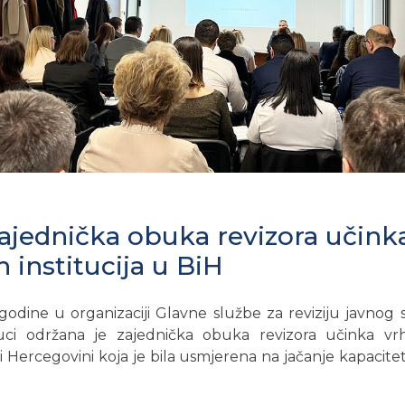
ajednička obuka revizora učink
h institucija u BiH
godine u organizaciji Glavne službe za reviziju javnog
ci održana je zajednička obuka revizora učinka vrh
i i Hercegovini koja je bila usmjerena na jačanje kapaciteta