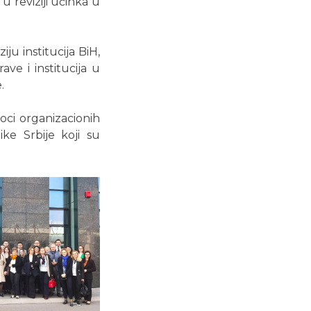
u reviziji učinka u
ju institucija BiH,
ave i institucija u
.
oci organizacionih
ike Srbije koji su