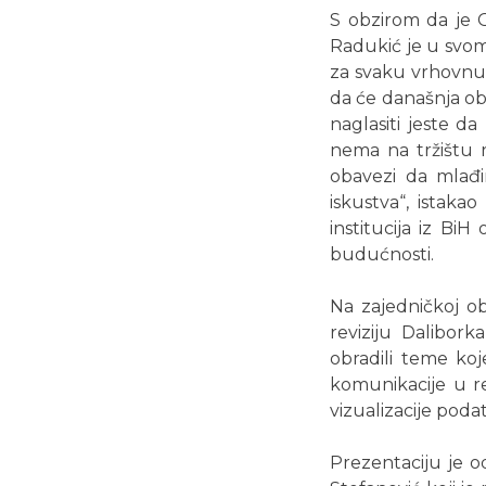
S obzirom da je G
Radukić je u svom
za svaku vrhovnu r
da će današnja obu
naglasiti jeste da
nema na tržištu 
obavezi da mlađi
iskustva“, istaka
institucija iz Bi
budućnosti.
Na zajedničkoj ob
reviziju Dalibork
obradili teme koj
komunikacije u rev
vizualizacije poda
Prezentaciju je o