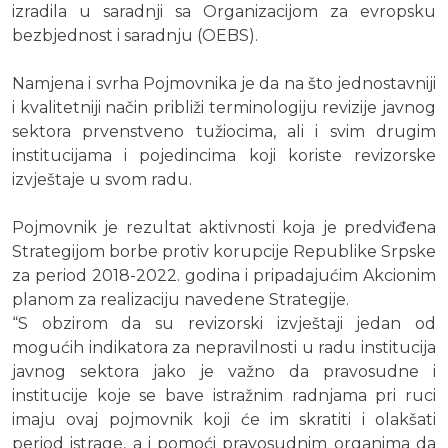
izradila u saradnji sa Organizacijom za evropsku
bezbjednost i saradnju (OEBS).
Namjena i svrha Pojmovnika je da na što jednostavniji
i kvalitetniji način približi terminologiju revizije javnog
sektora prvenstveno tužiocima, ali i svim drugim
institucijama i pojedincima koji koriste revizorske
izvještaje u svom radu.
Pojmovnik je rezultat aktivnosti koja je predviđena
Strategijom borbe protiv korupcije Republike Srpske
za period 2018-2022. godina i pripadajućim Akcionim
planom za realizaciju navedene Strategije.
“S obzirom da su revizorski izvještaji jedan od
mogućih indikatora za nepravilnosti u radu institucija
javnog sektora jako je važno da pravosudne i
institucije koje se bave istražnim radnjama pri ruci
imaju ovaj pojmovnik koji će im skratiti i olakšati
period istrage, a i pomoći pravosudnim organima da