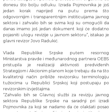
donesu što bolju odluku. Izrada Pojmovnika je još
jedan korak naprijed na putu prema što
odgovornijim i transparentnijim institicuijama javnog
sektora i zahvalio bih se svima koji su omogućili da
danas imamo još jedan dokument koji će dodatno
pojasniti ulogu revizije u javnom sektoru”, istakao je
glavni revizor Jovo Radukić.
Vlada Republike Srpske putem resornog
Ministarstva pravde i međunarodnog partnera OEBS
pristupila je realizaciji aktivnosti predviđenih
Strategijom i Akcionim planom koje trebaju da na što
kvalitetniji način približe revizorsku terminologiju
tužiocima u Republici Srpskoj koji postupaju po
revizorskim izvještajima.
“Zahvalio bih se Glavnoj službi za reviziju javnog
sektora Republike Srpske na saradnji pri izradi
Pojmovnika za koji se nadamo da će olakšati posao