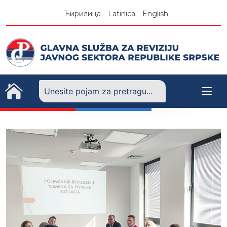
Skip
Ћирилица
Latinica
English
to
content