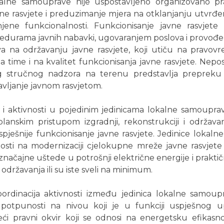
alne samouprave nije uspostavljeno organizovano pra
vne rasvjete i preduzimanje mjera na otklanjanju utvrđ
njene funkcionalnosti. Funkcionisanje javne rasvjete
cedurama javnih nabavki, ugovaranjem poslova i provođ
 na održavanju javne rasvjete, koji utiču na pravovr
a time i na kvalitet funkcionisanja javne rasvjete. Nepo
og stručnog nadzora na terenu predstavlja preprek
vljanje javnom rasvjetom.
i aktivnosti u pojedinim jedinicama lokalne samoupra
lanskim pristupom izgradnji, rekonstrukciji i održava
pješnije funkcionisanje javne rasvjete. Jedinice lokal
osti na modernizaciji cjelokupne mreže javne rasvjete 
u značajne uštede u potrošnji električne energije i prakt
državanja ili su iste sveli na minimum.
ordinacija aktivnosti između jedinica lokalne samoup
 u potpunosti na nivou koji je u funkciji uspješnog u
eći pravni okvir koji se odnosi na energetsku efikas