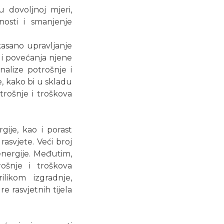
u dovoljnoj mjeri,
nosti i smanjenje
kasano upravljanje
 i povećanja njene
nalize potrošnje i
e, kako bi u skladu
rošnje i troškova
gije, kao i porast
asvjete. Veći broj
energije. Međutim,
ošnje i troškova
likom izgradnje,
e rasvjetnih tijela