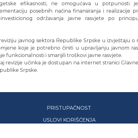
ergetske efikasnosti, ne omogućava u potpunosti je
entaciju posebnih načina finansiranja i realizacije pr
 investicionog održavanja javne rasvjete po princip
eviziju javnog sektora Republike Srpske u izvještaju o r
jene koje je potrebno činiti u upravljanju javnom ra
e funkcionalnosti i smanjili troškovi javne rasvjete.
j revizije učinka je dostupan na internet stranici Glavne
publike Srpske.
PRISTUPAČNOST
USLOVI KORIŠĆENJA