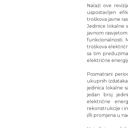
Nalazi ove revizi
uspostavljen efi
troškova javne ras
Jedinice lokalne 
javnom rasvjetom k
funkcionalnosti. 
troškova električn
sa tim preduzima
električne energij
Posmatrani period
ukupnih izdataka 
jedinica lokalne 
jedan broj jedi
električne ener
rekonstrukcije i i
i/ili promjena u na