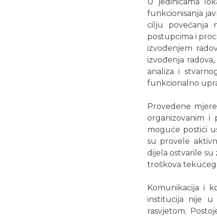
U jedinicama lok
funkcionisanja ja
cilju povećanja 
postupcima i pro
izvođenjem radova
izvođenja radova, 
analiza i stvarn
funkcionalno upra
Provedene mjere 
organizovanim i p
moguće postići us
su provele aktivn
dijela ostvarile s
troškova tekućeg o
Komunikacija i ko
institucija nije
rasvjetom. Postoj