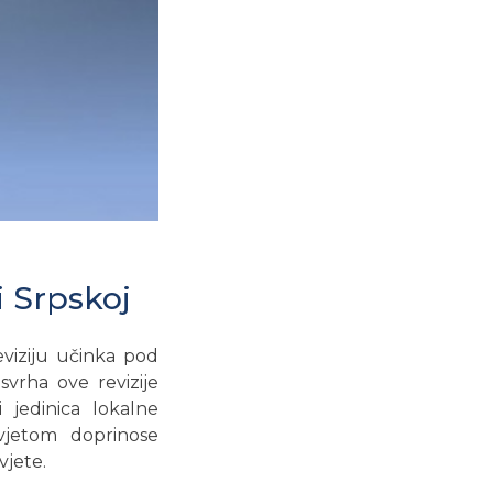
i Srpskoj
eviziju učinka pod
vrha ove revizije
 jedinica lokalne
svjetom doprinose
vjete.