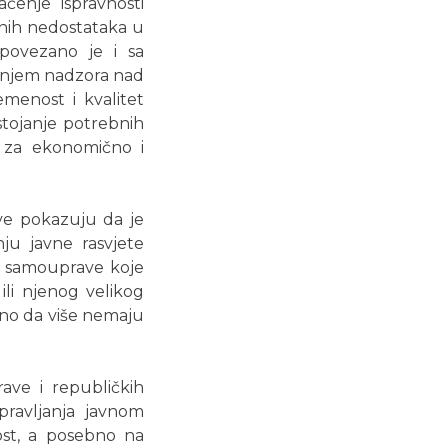
ćenje ispravnosti
enih nedostataka u
 povezano je i sa
enjem nadzora nad
emenost i kvalitet
stojanje potrebnih
u za ekonomično i
ve pokazuju da je
nju javne rasvjete
ne samouprave koje
ili njenog velikog
ično da više nemaju
rave i republičkih
pravljanja javnom
nost, a posebno na