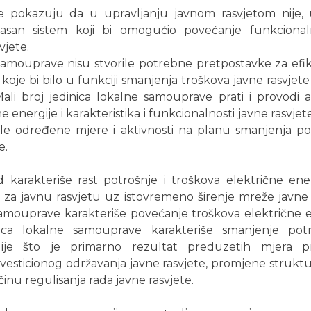
je pokazuju da u upravljanju javnom rasvjetom nije, 
kasan sistem koji bi omogućio povećanje funkcional
vjete.
samouprave nisu stvorile potrebne pretpostavke za efi
oje bi bilo u funkciji smanjenja troškova javne rasvjete
Mali broj jedinica lokalne samouprave prati i provodi a
e energije i karakteristika i funkcionalnosti javne rasvjet
le određene mjere i aktivnosti na planu smanjenja pot
e.
 karakteriše rast potrošnje i troškova električne ener
za javnu rasvjetu uz istovremeno širenje mreže javne r
samouprave karakteriše povećanje troškova električne 
nica lokalne samouprave karakteriše smanjenje potr
gije što je primarno rezultat preduzetih mjera pri
nvesticionog održavanja javne rasvjete, promjene struktur
činu regulisanja rada javne rasvjete.