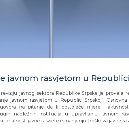
je javnom rasvjetom u Republic
reviziju javnog sektora Republike Srpske je provela r
anje javnom rasvjetom u Republici Srpskoj”. Osnovna s
govora na pitanje da li postojeće mjere i aktivnosti
gih nadležnih institucija u upravljanju javnom ra
ionalnosti javne rasvjete i smanjenju troškova javne ras