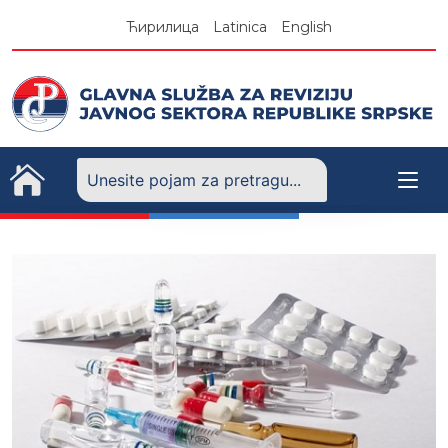
Skip
Ћирилица
Latinica
English
to
content