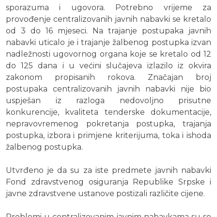
sporazuma i ugovora. Potrebno vrijeme za
provođenje centralizovanih javnih nabavki se kretalo
od 3 do 16 mjeseci. Na trajanje postupaka javnih
nabavki uticalo je i trajanje žalbenog postupka izvan
nadležnosti ugovornog organa koje se kretalo od 12
do 125 dana i u većini slučajeva izlazilo iz okvira
zakonom propisanih rokova. Značajan broj
postupaka centralizovanih javnih nabavki nije bio
uspješan iz razloga nedovoljno prisutne
konkurencije, kvaliteta tenderske dokumentacije,
nepravovremenog pokretanja postupka, trajanja
postupka, izbora i primjene kriterijuma, toka i ishoda
žalbenog postupka.
Utvrđeno je da su za iste predmete javnih nabavki
Fond zdravstvenog osiguranja Republike Srpske i
javne zdravstvene ustanove postizali različite cijene.
Problemi u centralizovanim javnim nabavkama su se