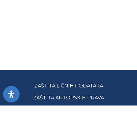
ZAŠTITA LIČNIH PODATAKA
ZAŠTITA AUTORSKIH PRAVA
PRISTUPAČNOST
USLOVI KORIŠĆENJA
JAVNE NABAVKE