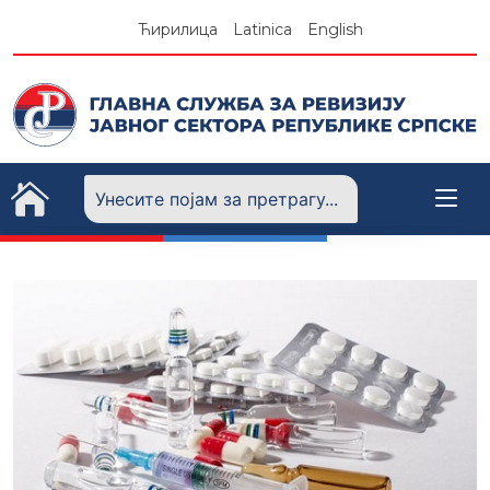
Skip
Ћирилица
Latinica
English
to
content