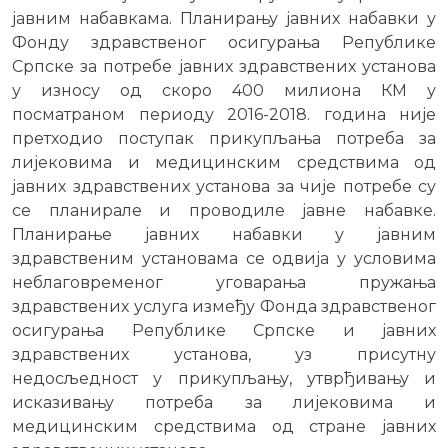
јавним набавкама. Планирању јавних набавки у
Фонду здравственог осигурања Републике
Српске за потребе јавних здравствених установа
у износу од скоро 400 милиона КМ у
посматраном периоду 2016-2018. година није
претходио поступак прикупљања потреба за
лијековима и медицинским средствима од
јавних здравствених установа за чије потребе су
се планирале и проводиле јавне набавке.
Планирање јавних набавки у јавним
здравственим установама се одвија у условима
неблаговременог уговарања пружања
здравствених услуга између Фонда здравственог
осигурања Републике Српске и јавних
здравствених установа, уз присутну
недосљедност у прикупљању, утврђивању и
исказивању потреба за лијековима и
медицинским средствима од стране јавних