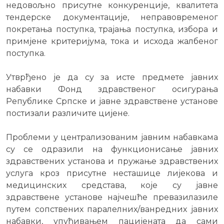
недовољно присутне конкуренције, квалитета
тендерске документације, неправовременог
покретања поступка, трајања поступка, избора и
примјене критеријума, тока и исхода жалбеног
поступка.
Утврђено је да су за исте предмете јавних
набавки Фонд здравственог осигурања
Републике Српске и јавне здравствене установе
постизали различите цијене.
Проблеми у централизованим јавним набавкама
су се одразили на функционисање јавних
здравствених установа и пружање здравствених
услуга кроз присутне несташице лијекова и
медицинских средстава, које су јавне
здравствене установе најчешће превазилазиле
путем сопствених паралелних/ванредних јавних
набавки, упућивањем пацијената да сами