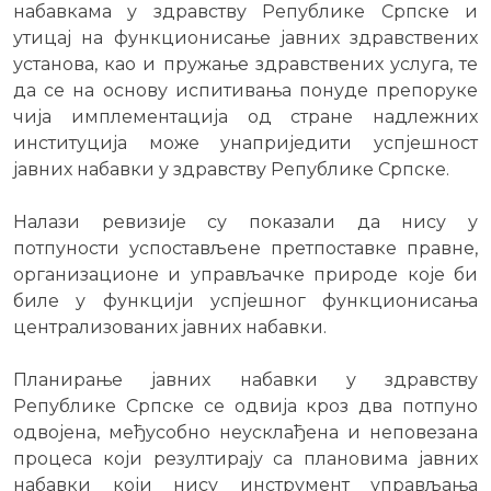
набавкама у здравству Републике Српске и
утицај на функционисање јавних здравствених
установа, као и пружање здравствених услуга, те
да се на основу испитивања понуде препоруке
чија имплементација од стране надлежних
институција може унаприједити успјешност
јавних набавки у здравству Републике Српске.
Налази ревизије су показали да нису у
потпуности успостављене претпоставке правне,
организационе и управљачке природе које би
биле у функцији успјешног функционисања
централизованих јавних набавки.
Планирање јавних набавки у здравству
Републике Српске се одвија кроз два потпуно
одвојена, међусобно неусклађена и неповезана
процеса који резултирају са плановима јавних
набавки који нису инструмент управљања