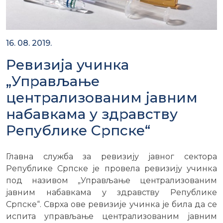
16. 08. 2019.
Ревизија учинка
„Управљање
централизованим јавним
набавкама у здравству
Републике Српске“
Главна служба за ревизију јавног сектора
Републике Српске је провела ревизију учинка
под називом „Управљање централизованим
јавним набавкама у здравству Републике
Српске“. Сврха ове ревизије учинка је била да се
испита управљање централизованим јавним