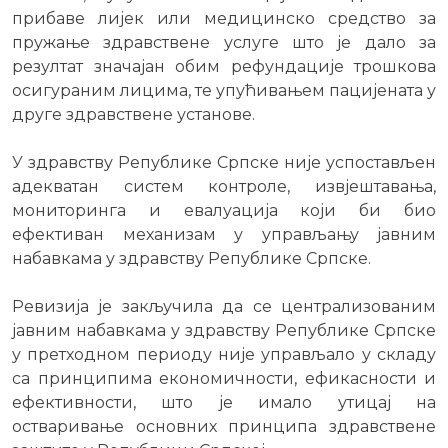
прибаве лијек или медицинско средство за
пружање здравствене услуге што је дало за
резултат значајан обим рефундације трошкова
осигураним лицима, те упућивањем пацијената у
друге здравствене установе.
У здравству Републике Српске није успостављен
адекватан систем контроле, извјештавања,
мониторинга и евалуација који би био
ефективан механизам у управљању јавним
набавкама у здравству Републике Српске.
Ревизија је закључила да се централизованим
јавним набавкама у здравству Републике Српске
у претходном периоду није управљало у складу
са принципима економичности, ефикасности и
ефективности, што је имало утицај на
остваривање основних принципа здравствене