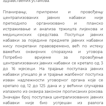
здравствених установа.
Планирању, припреми и провођењу
централизованих јавних набавки није
претходило организовано и планско
истраживање и анализа тржишта лијекова и
медицинских средстава. Поступци јавних
набавки за поједине предмете јавних набавки
нису покретани правовремено, већ по истеку
важећих оквирних споразума и уговора.
Потребно вријеме за провођење
централизованих јавних набавки се кретало од 3
до 16 мјесеци. На трајање поступака јавних
набавки утицало је и трајање жалбеног поступка
изван надлежности уговорног органа које се
кретало од 12 до 125 дана и у већини случајева
излазило из оквира законом прописаних рокова.
Значајан број поступака централизованих јавних
набавки није био успјешан из разлога