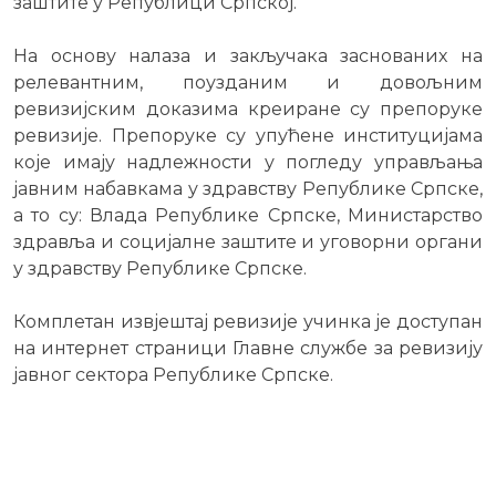
заштите у Републици Српској.
На основу налаза и закључака заснованих на
релевантним, поузданим и довољним
ревизијским доказима креиране су препоруке
ревизије. Препоруке су упућене институцијама
које имају надлежности у погледу управљања
јавним набавкама у здравству Републике Српске,
а то су: Влада Републике Српске, Министарство
здравља и социјалне заштите и уговорни органи
у здравству Републике Српске.
Комплетан извјештај ревизије учинка је доступан
на интернет страници Главне службе за ревизију
јавног сектора Републике Српске.