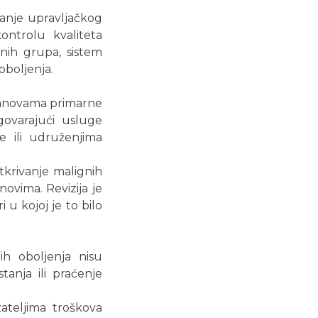
ranje upravljačkog
ontrolu kvaliteta
jnih grupa, sistem
oboljenja.
tanovama primarne
govarajući usluge
e ili udruženjima
tkrivanje malignih
ovima. Revizija je
 u kojoj je to bilo
h oboljenja nisu
anja ili praćenje
ateljima troškova