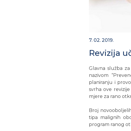
7. 02. 2019.
Revizija u
Glavna služba za 
nazivom “Prevenc
planiranju i prov
svrha ove revizije
mjere za rano otkr
Broj novooboljelih
tipa malignih obo
program ranog otkr