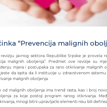
činka “Prevencija malignih obol
reviziju javnog sektora Republike Srpske je provela r
ija malignih oboljenja”. Predmet ove revizije su mjer
ođenju mjera i postupaka za rano otkrivanje malignih 
 jeste da ispita da li institucije u zdravstvenom sistem
ivanje malignih oboljenja.
 od malignih oboljenja ima trend rasta, kao i broj novoo
ljenja za koje postoji program ranog otkrivanja. Međ
ivanja, mnogi bitni upravljački elementi nisu bili definisa