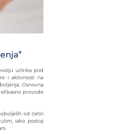
jenja”
eviziju učinka pod
e i aktivnosti na
oboljenja. Osnovna
u efikasno provode
boljelih od četiri
utim, iako postoji
ni.