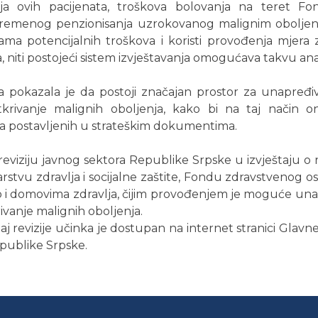
nja ovih pacijenata, troškova bolovanja na teret F
evremenog penzionisanja uzrokovanog malignim oboljenji
zama potencijalnih troškova i koristi provođenja mjera 
, niti postojeći sistem izvještavanja omogućava takvu ana
a pokazala je da postoji značajan prostor za unapređi
krivanje malignih oboljenja, kako bi na taj način on
eva postavljenih u strateškim dokumentima.
eviziju javnog sektora Republike Srpske u izvještaju o r
stvu zdravlja i socijalne zaštite, Fondu zdravstvenog os
o i domovima zdravlja, čijim provođenjem je moguće unapr
ivanje malignih oboljenja.
j revizije učinka je dostupan na internet stranici Glavne
publike Srpske.