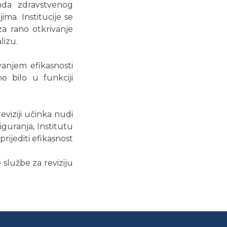
onda zdravstvenog
ma. Institucije se
za rano otkrivanje
lizu.
vanjem efikasnosti
o bilo u funkciji
eviziji učinka nudi
iguranja, Institutu
ijediti efikasnost
 službe za reviziju