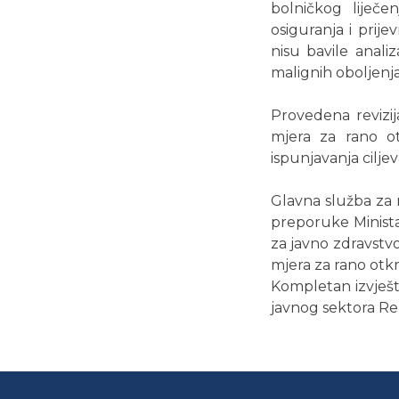
bolničkog liječe
osiguranja i prij
nisu bavile anali
malignih oboljenja
Provedena revizij
mjera za rano ot
ispunjavanja cilj
Glavna služba za r
preporuke Ministar
za javno zdravstv
mjera za rano otkr
Kompletan izvješta
javnog sektora Re