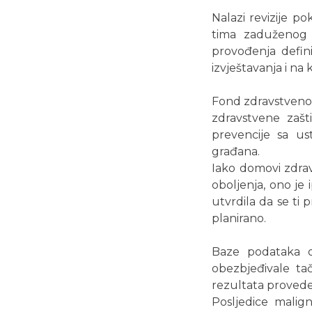
Nalazi revizije p
tima zaduženog z
provođenja defini
izvještavanja i na
Fond zdravstveno
zdravstvene zašt
prevencije sa us
građana.
Iako domovi zdrav
oboljenja, ono je 
utvrdila da se ti 
planirano.
Baze podataka o
obezbjeđivale ta
rezultata provede
Posljedice malig