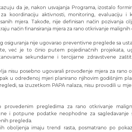
okazuju da je, nakon usvajanja Programa, izostalo formi
a koordinaciju aktivnosti, monitoring, evaluaciju i k
sanih mjera. Takođe, nije definisan način pozivanja cil
 kraju način finansiranja mjera za rano otkrivanje malignih 
g osiguranja nije ugovarao preventivne preglede sa us
ite, već je to činio putem pojedinačnih projekata, u
tanovama sekundarne i tercijarne zdravstvene zaštit
lja nisu posebno ugovarali provođenje mjera za rano o
ipak u određenoj mjeri planirano njihovim godišnjim plan
pregledi, sa izuzetkom PAPA nalaza, nisu provodili u mjeri
 provedenim pregledima za rano otkrivanje maligni
čne i potpune podatke neophodne za sagledavanje st
nih pregleda.
nih oboljenja imaju trend rasta, posmatrano po pokaz