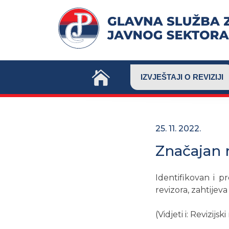
Skip
to
content
IZVJEŠTAJI O REVIZIJI
25. 11. 2022.
Značajan r
Identifikovan i p
revizora, zahtijeva
(Vidjeti i: Revizijski 