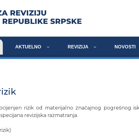
AKTUELNO
REVIZIJA
NOVOSTI
izik
rocijenjen rizik od materijalno značajnog pogrešnog is
 specijana revizijska razmatranja.
rizik)