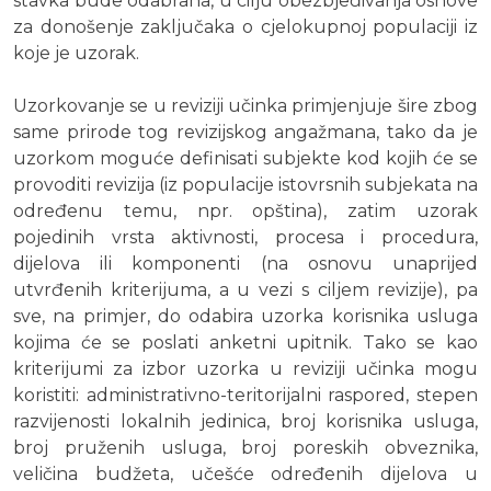
stavka bude odabrana, u cilju obezbjeđivanja osnove
za donošenje zaključaka o cjelokupnoj populaciji iz
koje je uzorak.
Uzorkovanje se u reviziji učinka primjenjuje šire zbog
same prirode tog revizijskog angažmana, tako da je
uzorkom moguće definisati subjekte kod kojih će se
provoditi revizija (iz populacije istovrsnih subjekata na
određenu temu, npr. opština), zatim uzorak
pojedinih vrsta aktivnosti, procesa i procedura,
dijelova ili komponenti (na osnovu unaprijed
utvrđenih kriterijuma, a u vezi s ciljem revizije), pa
sve, na primjer, do odabira uzorka korisnika usluga
kojima će se poslati anketni upitnik. Tako se kao
kriterijumi za izbor uzorka u reviziji učinka mogu
koristiti: administrativno-teritorijalni raspored, stepen
razvijenosti lokalnih jedinica, broj korisnika usluga,
broj pruženih usluga, broj poreskih obveznika,
veličina budžeta, učešće određenih dijelova u