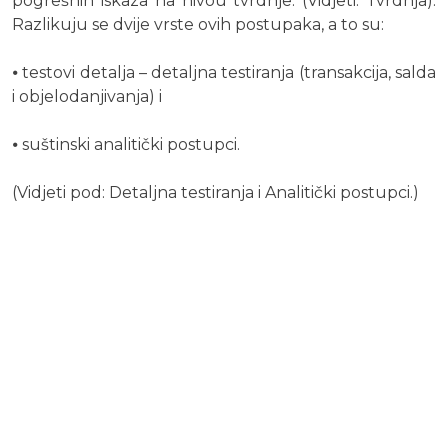
pogrešnih iskaza na nivou tvrdnje. (Vidjeti: Tvrdnja).
Razlikuju se dvije vrste ovih postupaka, a to su:
⦁ testovi detalja – detaljna testiranja (transakcija, salda
i objelodanjivanja) i
⦁ suštinski analitički postupci.
(Vidjeti pod: Detaljna testiranja i Analitički postupci.)