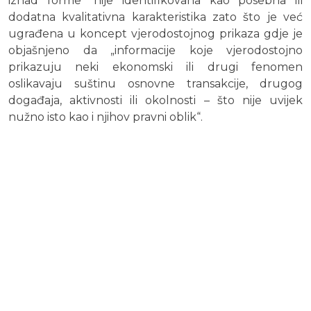
iznad forme” nije identifikovana kao posebna ili
dodatna kvalitativna karakteristika zato što je već
ugrađena u koncept vjerodostojnog prikaza gdje je
objašnjeno da „informacije koje vjerodostojno
prikazuju neki ekonomski ili drugi fenomen
oslikavaju suštinu osnovne transakcije, drugog
događaja, aktivnosti ili okolnosti – što nije uvijek
nužno isto kao i njihov pravni oblik“.