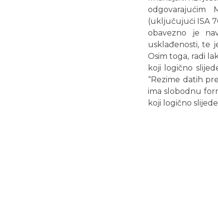
odgovarajućim M
(uključujući ISA 7
obavezno je navo
usklađenosti, te j
Osim toga, radi la
koji logično slije
“Rezime datih prep
ima slobodnu formu
koji logično slije