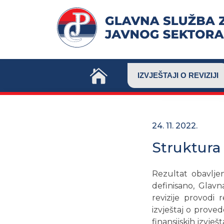
Skip
to
content
IZVJEŠTAJI O REVIZIJI
24. 11. 2022.
Struktura 
Rezultat obavljen
definisano, Glavn
revizije provodi r
izvještaj o provede
finansijskih izvješ