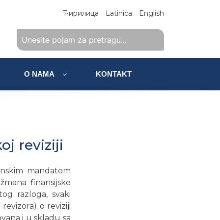
Ћирилица
Latinica
English
O NAMA
KONTAKT
j reviziji
zakonskim mandatom
ažmana finansijske
 tog razloga, svaki
revizora) o reviziji
zovana i u skladu sa