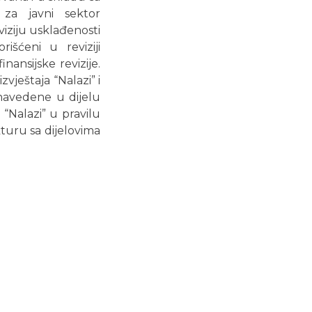
 za javni sektor
iziju usklađenosti
išćeni u reviziji
nansijske revizije.
vještaja “Nalazi” i
 navedene u dijelu
“Nalazi” u pravilu
kturu sa dijelovima