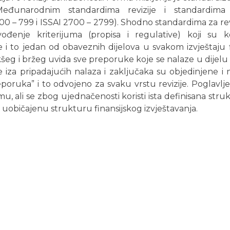
eđunarodnim standardima revizije i standardima
00 – 799 i ISSAI 2700 – 2799). Shodno standardima za rev
đenje kriterijuma (propisa i regulative) koji su kor
e i to jedan od obaveznih dijelova u svakom izvještaju fi
kšeg i bržeg uvida sve preporuke koje se nalaze u dijelu iz
de iza pripadajućih nalaza i zaključaka su objedinjene i
oruka” i to odvojeno za svaku vrstu revizije. Poglavlje 
, ali se zbog ujednačenosti koristi ista definisana stru
de uobičajenu strukturu finansijskog izvještavanja.