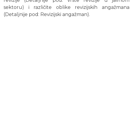
revizije (Detaljnije pod: Vrste revizije u javnom
sektoru) i različite oblike revizijskih angažmana
(Detaljnije pod: Revizijski angažman).