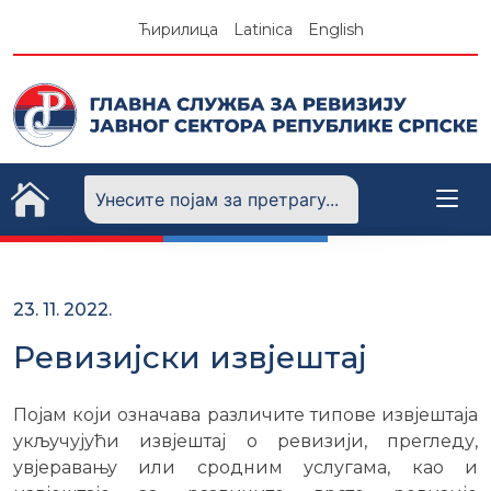
Skip
Ћирилица
Latinica
English
to
content
23. 11. 2022.
Ревизијски извјештај
Појам који означава различите типове извјештаја
укључујући извјештај о ревизији, прегледу,
увјеравању или сродним услугама, као и