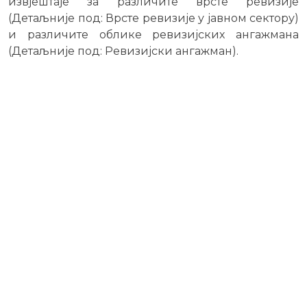
извјештаје за различите врсте ревизије
(Детаљније под: Врсте ревизије у јавном сектору)
и различите облике ревизијских ангажмана
(Детаљније под: Ревизијски ангажман).