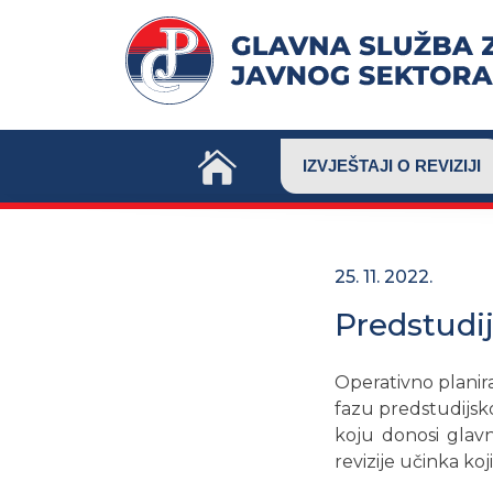
Skip
to
content
IZVJEŠTAJI O REVIZIJI
25. 11. 2022.
Predstudi
Operativno planira
fazu predstudijsko
koju donosi glav
revizije učinka ko