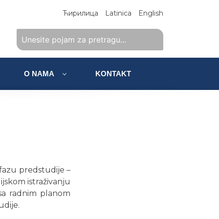
Ћирилица
Latinica
English
O NAMA
KONTAKT
 fazu predstudije –
jskom istraživanju
 sa radnim planom
dije.