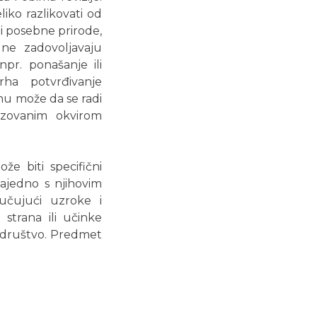
iko razlikovati od
i posebne prirode,
a ne zadovoljavaju
npr. ponašanje ili
rha potvrđivanje
emu može da se radi
izovanim okvirom
že biti specifični
(zajedno s njihovim
jučujući uzroke i
strana ili učinke
i društvo. Predmet