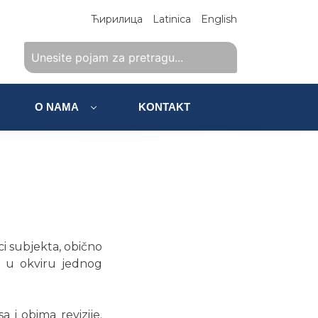
Ћирилица
Latinica
English
O NAMA
KONTAKT
ci subjekta, obično
je u okviru jednog
 i obima revizije.