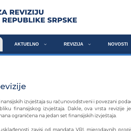
AKTUELNO
REVIZIJA
NOVOSTI
evizije
inansijskih izvještaja su računovodstveni i povezani poda
liku finansijskog izvještaja. Dakle, ova vrsta revizije 
ana ograničena na jedan set finansijskih izvještaja.
usklađenosti zavisi od mandata VRI, mjerodavnih propisa