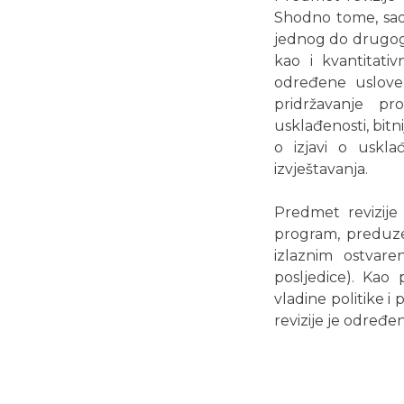
Shodno tome, sadr
jednog do drugog s
kao i kvantitativ
određene uslove) 
pridržavanje pr
usklađenosti, bitn
o izjavi o uskl
izvještavanja.
Predmet revizije 
program, preduzeće
izlaznim ostvare
posljedice). Kao
vladine politike 
revizije je određen