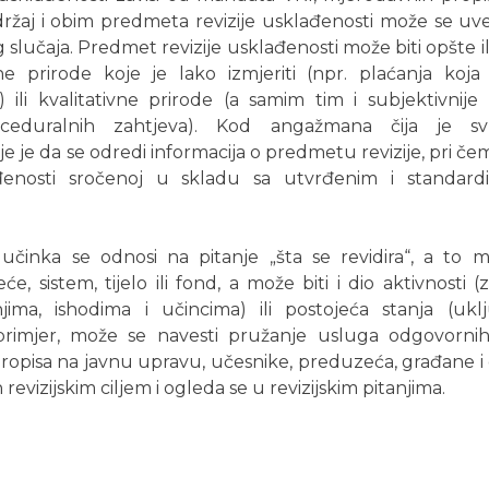
žaj i obim predmeta revizije usklađenosti može se uvel
lučaja. Predmet revizije usklađenosti može biti opšte il
ne prirode koje je lako izmjeriti (npr. plaćanja koj
ili kvalitativne prirode (a samim tim i subjektivnije 
oceduralnih zahtjeva). Kod angažmana čija je sv
ije je da se odredi informacija o predmetu revizije, pri č
ađenosti sročenoj u skladu sa utvrđenim i standard
učinka se odnosi na pitanje „šta se revidira“, a to mo
, sistem, tijelo ili fond, a može biti i dio aktivnosti 
njima, ishodima i učincima) ili postojeća stanja (ukl
 primjer, može se navesti pružanje usluga odgovornih 
i propisa na javnu upravu, učesnike, preduzeća, građane 
 revizijskim ciljem i ogleda se u revizijskim pitanjima.