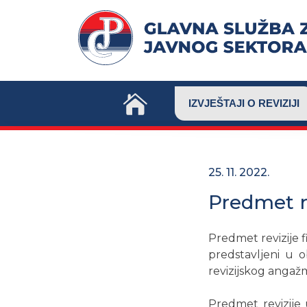
Skip
to
content
IZVJEŠTAJI O REVIZIJI
25. 11. 2022.
Predmet r
Predmet revizije f
predstavljeni u ob
revizijskog angažm
Predmet revizije 