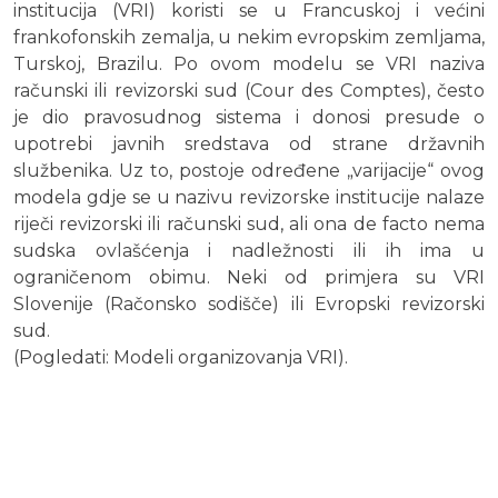
institucija (VRI) koristi se u Francuskoj i većini
frankofonskih zemalja, u nekim evropskim zemljama,
Turskoj, Brazilu. Po ovom modelu se VRI naziva
računski ili revizorski sud (Cour des Comptes), često
je dio pravosudnog sistema i donosi presude o
upotrebi javnih sredstava od strane državnih
službenika. Uz to, postoje određene „varijacije“ ovog
modela gdje se u nazivu revizorske institucije nalaze
riječi revizorski ili računski sud, ali ona de facto nema
sudska ovlašćenja i nadležnosti ili ih ima u
ograničenom obimu. Neki od primjera su VRI
Slovenije (Račonsko sodišče) ili Evropski revizorski
sud.
(Pogledati: Modeli organizovanja VRI).