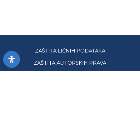
ZAŠTITA LIČNIH PODATAKA
ZAŠTITA AUTORSKIH PRAVA
PRISTUPAČNOST
USLOVI KORIŠĆENJA
JAVNE NABAVKE
MAPA SAJTA
GLAVNA SLUŽBA ZA REVIZIJU JAVNOG SEKTORA RS ©