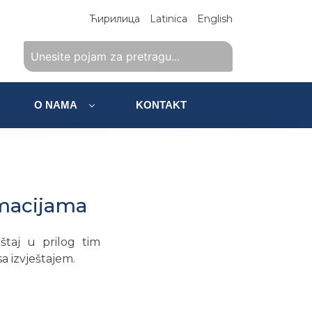
Ћирилица
Latinica
English
O NAMA
KONTAKT
rmacijama
eštaj u prilog tim
a izvještajem.