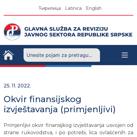
Skip
Ћирилица
Latinica
English
to
content
25. 11. 2022.
Okvir finansijskog
izvještavanja (primjenljivi)
Primjenljivi okvir finansijkog izvještavanja usvojen od
strane rukovodstva, i po potrebi, lica ovlašćenih za