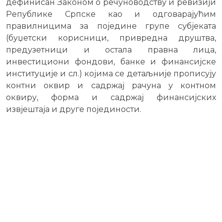
дефинисан Законом о речуноводству и ревизији
Републике Српске као и одговарајућим
правилницима за поједине групе субјеката
(буџетски корисници, привредна друштва,
предузетници и остала правна лица,
инвестициони фондови, банке и финансијске
институције и сл.) којима се детаљније прописују
контни оквир и садржај рачуна у контном
оквиру, форма и садржај финансијских
извјештаја и друге појединости.