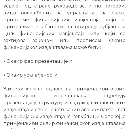
усвојен од стране руководства, и по потреби,
лица овлашћених за управљање, за сврхе
припреме финансијских извјештаја, који је
прихватљив с обзиром на природу субјекта и
циљ финансијских извјештаја, или који се
захтијева законом или прописом. Оквир
финансијског извјештавања може бити:
⦁ Оквир фер презентације и
⦁ Оквир усклађености.
Захтјеви који се односе на примјенљиви оквир
финансијског извјештавања одређују
презентацију, структуру и садржај финансијских
извјештаја и све оно што сачињава комплетан сет
финансијских извјештаја. У Републици Српској је
примјенљиви оквир финансијског извјештавања