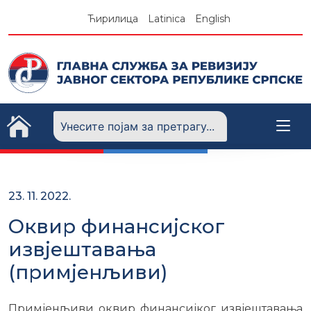
Skip
Ћирилица
Latinica
English
to
content
23. 11. 2022.
Оквир финансијског
извјештавања
(примјенљиви)
Примјенљиви оквир финансијког извјештавања