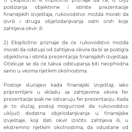
1) Eksplicitno ili implicitno priznaje da će, u cilju
postizanja objektivne i istinite prezentacije
finansijskih izvještaja, rukovodstvo možda morati da
izvrši i druga objelodanjivanja osim onih koje
zahtijeva okvir; ili
2) Eksplicitno priznaje da će rukovodstvo možda
morati da odstupi od zahtijeva okvira da bi se postigla
objektivna i istinita prezentacija finansijskih izvještaja.
Očekuje se da će takva odstupanja biti neophodna
samo u veoma rijetkim okolnostima.
Postoje slučajevi kada finansijski izvještaji, iako
pripremljeni u skladu sa zahtjevima okvira fer
prezentacije ipak ne ostvaruju fer prezentaciju. Kada
je to slučaj, postoji mogućnost da rukovodstvo
uključi dodatna objelodanjivanja u finansijske
izvještaje, koji dati okvir izričito zahtijeva ili, u
ekstremno rijetkim okolnostima, da odustane od