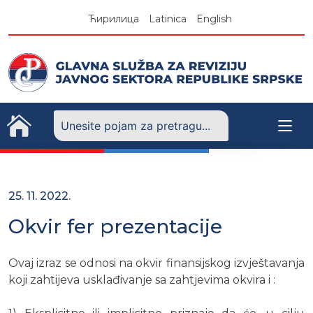
Skip
Ћирилица
Latinica
English
to
content
25. 11. 2022.
Okvir fer prezentacije
Ovaj izraz se odnosi na okvir finansijskog izvještavanja
koji zahtijeva usklađivanje sa zahtjevima okvira i :