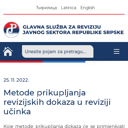
Skip
Ћирилица
Latinica
English
to
content
25. 11. 2022.
Metode prikupljanja
revizijskih dokaza u reviziji
učinka
Koje metode prikupljanja dokaza će se primjenjivati