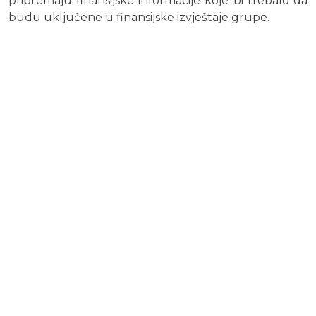
pripremaju finansijske informacije koje bi trebalo da
budu uključene u finansijske izvještaje grupe.