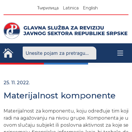
Skip
Ћирилица
Latinica
English
to
content
25. 11. 2022.
Materijalnost komponente
Materijalnost za komponentu, koju određuje tim koji
radi na agažovanju na nivou grupe. Komponenta je u
ovom slučaju subjekt ili poslovna aktivnost za koje se