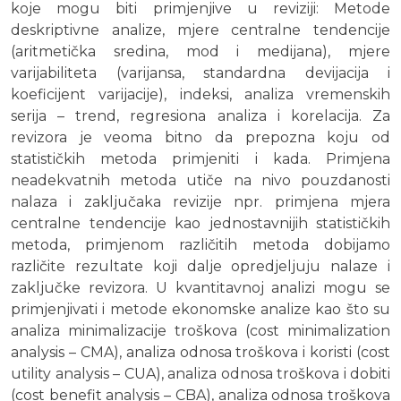
koje mogu biti primjenjive u reviziji: Metode
deskriptivne analize, mjere centralne tendencije
(aritmetička sredina, mod i medijana), mjere
varijabiliteta (varijansa, standardna devijacija i
koeficijent varijacije), indeksi, analiza vremenskih
serija – trend, regresiona analiza i korelacija. Za
revizora je veoma bitno da prepozna koju od
statističkih metoda primjeniti i kada. Primjena
neadekvatnih metoda utiče na nivo pouzdanosti
nalaza i zaključaka revizije npr. primjena mjera
centralne tendencije kao jednostavnijih statističkih
metoda, primjenom različitih metoda dobijamo
različite rezultate koji dalje opredjeljuju nalaze i
zaključke revizora. U kvantitavnoj analizi mogu se
primjenjivati i metode ekonomske analize kao što su
analiza minimalizacije troškova (cost minimalization
analysis – CMA), analiza odnosa troškova i koristi (cost
utility analysis – CUA), analiza odnosa troškova i dobiti
(cost benefit analysis – CBA), analiza odnosa troškova