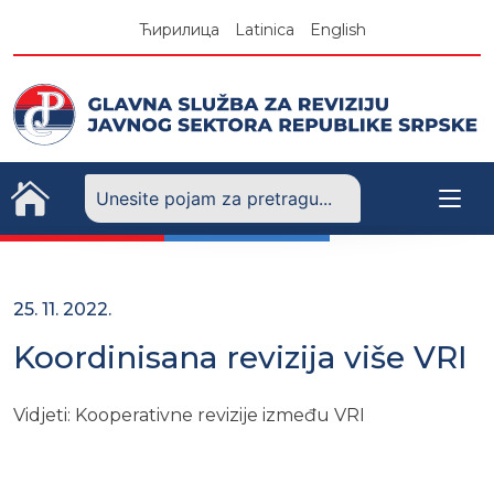
Skip
Ћирилица
Latinica
English
to
content
25. 11. 2022.
Koordinisana revizija više VRI
Vidjeti: Kooperativne revizije između VRI