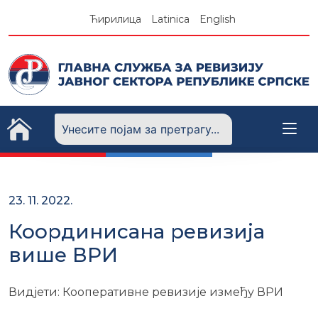
Skip
Ћирилица
Latinica
English
to
content
23. 11. 2022.
Координисана ревизија
више ВРИ
Видјети: Кооперативне ревизије између ВРИ