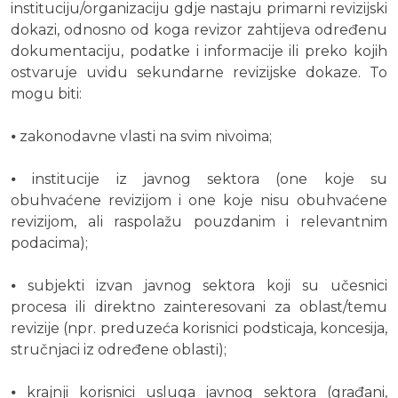
instituciju/organizaciju gdje nastaju primarni revizijski
dokazi, odnosno od koga revizor zahtijeva određenu
dokumentaciju, podatke i informacije ili preko kojih
ostvaruje uvidu sekundarne revizijske dokaze. To
mogu biti:
⦁ zakonodavne vlasti na svim nivoima;
⦁ institucije iz javnog sektora (one koje su
obuhvaćene revizijom i one koje nisu obuhvaćene
revizijom, ali raspolažu pouzdanim i relevantnim
podacima);
⦁ subjekti izvan javnog sektora koji su učesnici
procesa ili direktno zainteresovani za oblast/temu
revizije (npr. preduzeća korisnici podsticaja, koncesija,
stručnjaci iz određene oblasti);
⦁ krajnji korisnici usluga javnog sektora (građani,