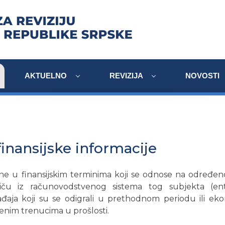
AKTUELNO
REVIZIJA
NOVOSTI
 finansijske informacije
ene u finansijskim terminima koji se odnose na određen
iču iz računovodstvenog sistema tog subjekta (enti
aja koji su se odigrali u prethodnom periodu ili ekon
enim trenucima u prošlosti.