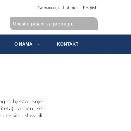
Ћирилица
Latinica
English
O NAMA
KONTAKT
og subjekta i koje
teta), a tiču se
omskih uslova ili