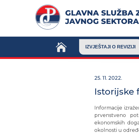
Skip
to
content
IZVJEŠTAJI O REVIZIJI
25. 11. 2022.
Istorijske
Informacije izraž
prvenstveno pot
ekonomskih događ
okolnosti u određ