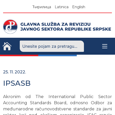
Skip
Ћирилица
Latinica
English
to
content
25. 11. 2022.
IPSASB
Akronim od The International Public Sector
Accounting Standards Board, odnosno Odbor za
međunarodne računovodstvene standarde za javni