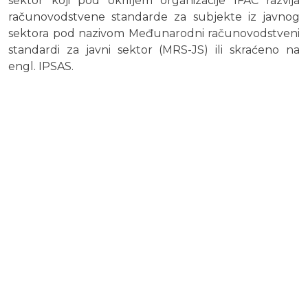
sektor koji pod okriljem organizacije IFAC razvija
računovodstvene standarde za subjekte iz javnog
sektora pod nazivom Međunarodni računovodstveni
standardi za javni sektor (MRS-JS) ili skraćeno na
engl. IPSAS.