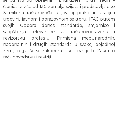
se od 175 punopravnih i pridruženih organizacija –
članica iz više od 130 zemalja svijeta i predstavlja oko
3 miliona računovođa u javnoj praksi, industriji i
trgovini, javnom i obrazovnom sektoru. IFAC putem
svojih Odbora donosi standarde, smjernice i
saopštenja relevantne za računovodstvenu i
revizorsku profesiju. Primjena međunarodnih,
nacionalnih i drugih standarda u svakoj pojedinoj
zemlji reguliše se zakonom – kod nas je to Zakon o
računovodstvu i reviziji.