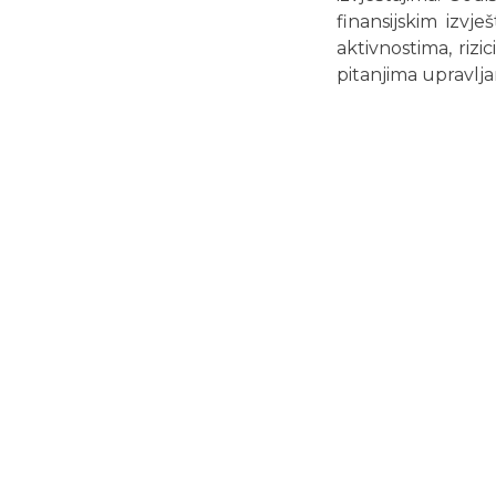
finansijskim izvj
aktivnostima, rizic
pitanjima upravlja