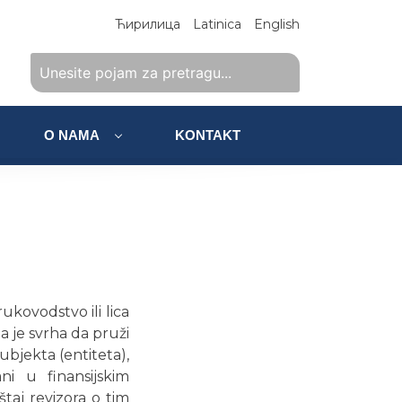
Ћирилица
Latinica
English
O NAMA
KONTAKT
kovodstvo ili lica
 je svrha da pruži
ubjekta (entiteta),
ani u finansijskim
eštaj revizora o tim