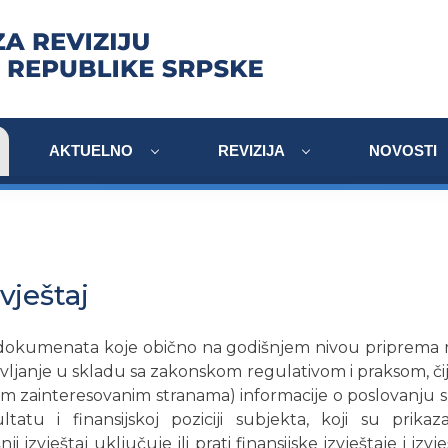
AKTUELNO
REVIZIJA
NOVOSTI
vještaj
dokumenata koje obično na godišnjem nivou priprema ru
ljanje u skladu sa zakonskom regulativom i praksom, čija
ičnim zainteresovanim stranama) informacije o poslovanju s
ltatu i finansijskoj poziciji subjekta, koji su prikaz
nji izvještaj uključuje ili prati finansijske izvještaje i izvj