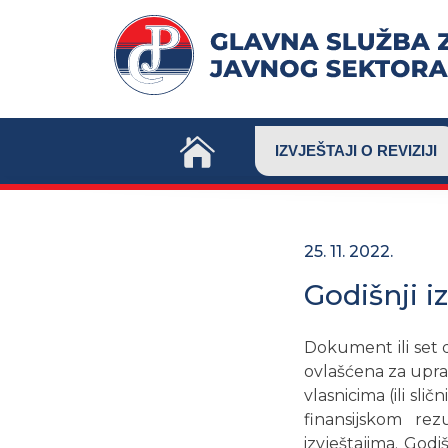
Skip
to
content
IZVJEŠTAJI O REVIZIJI
25. 11. 2022.
Godišnji iz
Dokument ili set 
ovlašćena za uprav
vlasnicima (ili sl
finansijskom rezu
izvještajima. Godiš