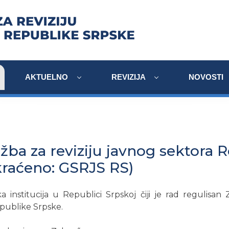
AKTUELNO
REVIZIJA
NOVOSTI
žba za reviziju javnog sektora 
kraćeno: GSRJS RS)
a institucija u Republici Srpskoj čiji je rad regulisan 
publike Srpske.