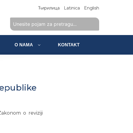
Ћирилица
Latinica
English
O NAMA
KONTAKT
Republike
Zakonom o reviziji