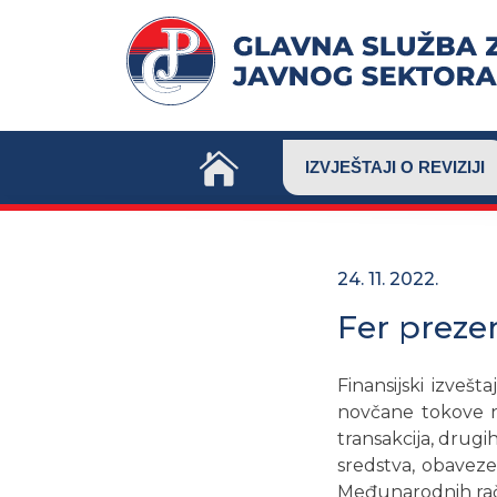
Skip
to
content
IZVJEŠTAJI O REVIZIJI
24. 11. 2022.
Fer prezen
Finansijski izvešt
novčane tokove ne
transakcija, drugi
sredstva, obavez
Međunarodnih raču