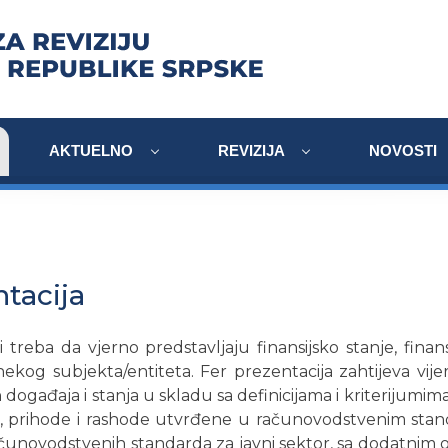
AKTUELNO
REVIZIJA
NOVOSTI
tacija
aji treba da vjerno predstavljaju finansijsko stanje, finan
kog subjekta/entiteta. Fer prezentacija zahtijeva vije
h događaja i stanja u skladu sa definicijama i kriterijumim
e, prihode i rashode utvrđene u računovodstvenim stan
novodstvenih standarda za javni sektor, sa dodatnim o