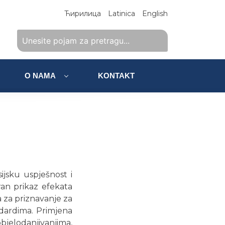
Ћирилица
Latinica
English
O NAMA
KONTAKT
sijsku uspješnost i
ran prikaz efekata
a za priznavanje za
dardima. Primjena
bjelodanjivanjima,